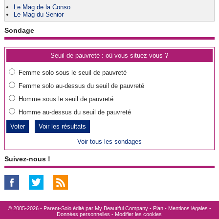
Le Mag de la Conso
Le Mag du Senior
Sondage
Seuil de pauvreté : où vous situez-vous ?
Femme solo sous le seuil de pauvreté
Femme solo au-dessus du seuil de pauvreté
Homme sous le seuil de pauvreté
Homme au-dessus du seuil de pauvreté
Voir les résultats
Voir tous les sondages
Suivez-nous !
© 2005-2026 - Parent-Solo édité par
My Beautiful Company
-
Plan
-
Mentions légales
-
Données personnelles
-
Modifier les cookies