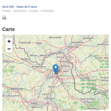
Nord (59)
-
Hauts-de-France
Publiée : 19/05/2024 - Expirée : 17/08/2024
Carte
+
−