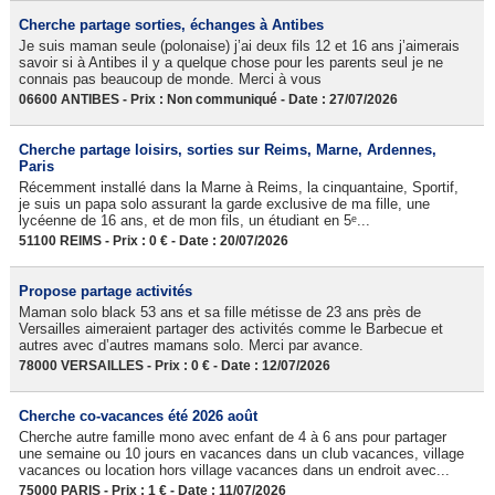
Cherche partage sorties, échanges à Antibes
Je suis maman seule (polonaise) j’ai deux fils 12 et 16 ans j’aimerais
savoir si à Antibes il y a quelque chose pour les parents seul je ne
connais pas beaucoup de monde. Merci à vous
06600 ANTIBES - Prix : Non communiqué - Date : 27/07/2026
Cherche partage loisirs, sorties sur Reims, Marne, Ardennes,
Paris
Récemment installé dans la Marne à Reims, la cinquantaine, Sportif,
je suis un papa solo assurant la garde exclusive de ma fille, une
lycéenne de 16 ans, et de mon fils, un étudiant en 5ᵉ...
51100 REIMS - Prix : 0 € - Date : 20/07/2026
Propose partage activités
Maman solo black 53 ans et sa fille métisse de 23 ans près de
Versailles aimeraient partager des activités comme le Barbecue et
autres avec d’autres mamans solo. Merci par avance.
78000 VERSAILLES - Prix : 0 € - Date : 12/07/2026
Cherche co-vacances été 2026 août
Cherche autre famille mono avec enfant de 4 à 6 ans pour partager
une semaine ou 10 jours en vacances dans un club vacances, village
vacances ou location hors village vacances dans un endroit avec...
75000 PARIS - Prix : 1 € - Date : 11/07/2026