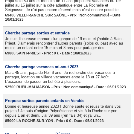
Papa solo 50 ans et mon fils de 11 ans proposent vacances du 1er
juillet au 15 juillet sur la côte atlantique entre La Rochelle et
Seignosse. Je n'ai pas encore réservé mais c'est encore possible...
69400 VILLEFRANCHE SUR SAÔNE - Prix : Non communiqué - Date :
10/01/2023
Cherche partage sorties et entraide
Je suis l'heureuse maman d'un garçon de 19 mois et j'habite à Saint-
Priest. J'aimerais rencontrer d'autres parents (solos ou pas) avec au
moins un enfant entre 15 mois et 3 ans pour partager des...
69800 SAINT-PRIEST - Prix : 0 € - Date : 10/01/2023
Cherche partage vacances mi-aout 2023
Marc 45 ans, papa de Neil 8 ans. Je recherche des vacances à
partager, location ou village vacances entre le 13 et 27 Août.
L’occasion de passer un bel été à plusieurs.
92500 RUEIL-MALMAISON - Prix : Non communiqué - Date : 06/01/2023
Propose sorties parents-enfants en Vendée
Bonne et heureuse année 2023 ! Bonne santé et réussite dans vos
projets ! Je suis d'origine Polynésienne et vis à la Roche-sur-yon
depuis 1 an et demi. J'ai 39 ans (j'en fais 34) et j'ai un...
85000 LA ROCHE-SUR-YON - Prix : 0 € - Date : 05/01/2023