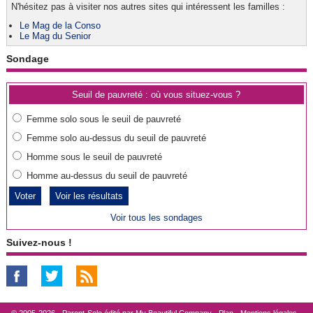
N'hésitez pas à visiter nos autres sites qui intéressent les familles :
Le Mag de la Conso
Le Mag du Senior
Sondage
Seuil de pauvreté : où vous situez-vous ?
Femme solo sous le seuil de pauvreté
Femme solo au-dessus du seuil de pauvreté
Homme sous le seuil de pauvreté
Homme au-dessus du seuil de pauvreté
Voir les résultats
Voir tous les sondages
Suivez-nous !
© 2005-2026 - Parent-Solo édité par
My Beautiful Company
-
Plan
-
Mentions légales
-