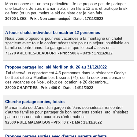
Mon annonce est un peu particulière. Je ne propose pas de partager
une location. Je suis maman solo; mon fils a 12 ans et pratique le ski
de fond (et un peu moins le ski de piste car je n'en fais...
30700 UZES - Prix : Non communiqué - Date : 17/11/2022
A louer chalet individuel Le madrier 12 personnes
Nous vous proposons pour vos vacances à la montagne un chalet
spacieux avec tout le confort nécessaire pour un séjour inoubliable en
famille ou entre amis. Le garage ainsi que le local à skis ont...
73270 ARÊCHES-BEAUFORT - Prix : 500 € - Date : 17/11/2022
Propose partage loc. ski Morillon du 26 au 31/12/2022
J'ai réservé un appartement 4-6 personnes dans la résidence Odalys
Le Buet situé à Morillon Les Esserts (74), sur la deuxième semaine
des vacances de Noël, début de location le 26 décembre...
28000 CHARTRES - Prix : 400 € - Date : 14/11/2022
Cherche partage sorties, loisirs
Maman solo de 37ans d'un garçon de 9ans souhaiterais rencontrer
d'autres familles pour partager de bon moments sorties, etc; n'hésitez
pas à nous contacter pour plus d'informations
92500 RUEL MALMAISON - Prix : 0 € - Date : 13/11/2022
Propose partage sorties avec d'autres parents enfants