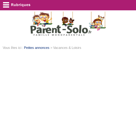
Vous êtes ici :
Petites annonces
> Vacances & Loisirs