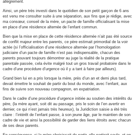
allègrement.
Ainsi, un père très investi dans le quotidien de son petit garçon de 6 ans
est venu me consulter suite à une séparation, aux fins que je rédige, avec
ma consœur, conseil de la mère, un pacte de famille officialisant la mise
en place d’une résidence alternée de l’enfant commun.
Bien que la mise en place de cette résidence alternée n’ait pas été source
de conflit majeur entre les parents, ce père estimait primordial de la voir
actée (si l’officialisation d’une résidence alternée par l’homologation
judiciaire d’un pacte de famille n’est pas indispensable, chacun des
parents pouvant toujours démontrer au juge la réalité de la pratique
parentale passée, cela évite malgré tout un gros travail probatoire dans le
cadre d’une procédure d’urgence où il y a tant à faire par ailleurs).
Grand bien lui en a pris lorsque la mère, près d’un an et demi plus tard,
devait émettre le souhait de partir du bout du monde, avec l’enfant, aux
fins de suivre son nouveau compagnon, en expatriation.
Dans le cadre d’une procédure d’urgence initiée au soutien des intérêts du
père, (la mère ayant, soit dit au passage, pris le soin de l’en avertir en
dernier, ce qui n’est jamais très heureux), la Juridiction saisie a été très
claire : l’intérêt de l’enfant passe, à son jeune âge, par le maintien de son
cadre de vie et ainsi la possibilité de garder des liens étroits avec chacun
de ses deux parents.
En conséquence, si la mère choisissait de partir, elle partirait seule, et en