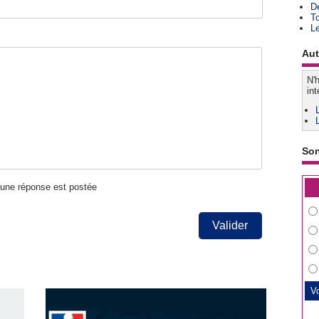
D
T
L
Aut
N'h
int
So
u'une réponse est postée
Valider