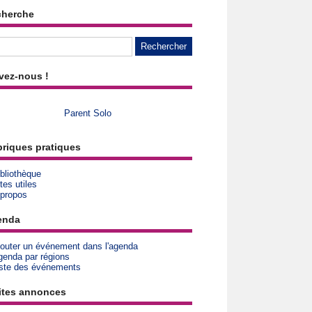
cherche
vez-nous !
Parent Solo
riques pratiques
bliothèque
tes utiles
 propos
enda
jouter un événement dans l'agenda
genda par régions
iste des événements
ites annonces