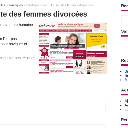
tiles
>
Juridiques
> Elledivorce.com - Le site des femmes divorcées
Re
site des femmes divorcées
une aventure humaine
Sui
e l'est pas
 pour naviguer et
s qui veulent réussir
Rub
Bi
Si
A
Ag
A
A
L
Pet