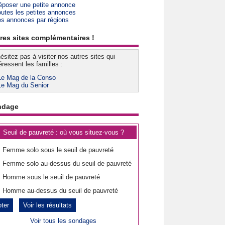
époser une petite annonce
outes les petites annonces
es annonces par régions
res sites complémentaires !
ésitez pas à visiter nos autres sites qui
éressent les familles :
Le Mag de la Conso
Le Mag du Senior
ndage
Seuil de pauvreté : où vous situez-vous ?
Femme solo sous le seuil de pauvreté
Femme solo au-dessus du seuil de pauvreté
Homme sous le seuil de pauvreté
Homme au-dessus du seuil de pauvreté
Voir les résultats
Voir tous les sondages