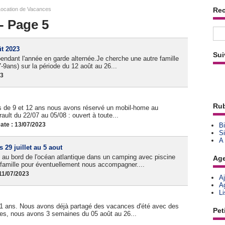
ocation de Vacances
Re
- Page 5
ût 2023
Sui
pendant l'année en garde alternée.Je cherche une autre famille
9ans) sur la période du 12 août au 26...
23
Rub
 de 9 et 12 ans nous avons réservé un mobil-home au
ault du 22/07 au 05/08 : ouvert à toute...
te : 13/07/2023
Bi
Si
A
29 juillet au 5 aout
 au bord de l'océan atlantique dans un camping avec piscine
Ag
famille pour éventuellement nous accompagner....
11/07/2023
A
A
L
11 ans. Nous avons déjà partagé des vacances d'été avec des
Pet
tes, nous avons 3 semaines du 05 août au 26...