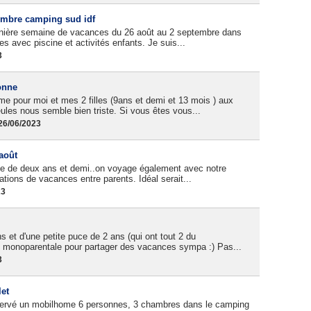
embre camping sud idf
rnière semaine de vacances du 26 août au 2 septembre dans
es avec piscine et activités enfants. Je suis...
3
onne
e pour moi et mes 2 filles (9ans et demi et 13 mois ) aux
les nous semble bien triste. Si vous êtes vous...
26/06/2023
 août
lle de deux ans et demi..on voyage également avec notre
ations de vacances entre parents. Idéal serait...
23
 et d'une petite puce de 2 ans (qui ont tout 2 du
le monoparentale pour partager des vacances sympa :) Pas...
3
let
réservé un mobilhome 6 personnes, 3 chambres dans le camping