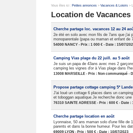
Vous êtes ici :
Petites annonces
>
Vacances & Loisirs
> L
Location de Vacances 
Cherche partage loc. vacances 12 au 24 ao
2e été en solo avec mon fils de 7ans que j'ai 
monoparentale (papa ou maman et enfant de 7-
54000 NANCY - Prix : 1 000 € - Date : 15/07/20
Camping Vias plage du 22 juill. au 5 août
Je suis un papa de 43ans avec mes 2 garçons
camping les vignes d'or à Vias plage dans l'her
13008 MARSEILLE - Prix : Non communiqué - Da
Propose partage cottage camping 5* Landes 
J'ai loué un cottage 6 places dans un camping
et toboggan aquatique.Je recherche donc une 
76310 SAINTE ADRESSE - Prix : 600 € - Date : 
Cherche partage location en août
Lyonnaise, 50 ans maman solo d'une fille de 
parents et dans la bonne humeur. Pour les da
69009 LYON - Prix : 500 € - Date : 10/07/2023