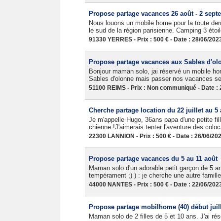
Propose partage vacances 26 août - 2 sept
Nous louons un mobile home pour la toute de
le sud de la région parisienne. Camping 3 étoil
91330 YERRES - Prix : 500 € - Date : 28/06/202
Propose partage vacances aux Sables d'ol
Bonjour maman solo, jai réservé un mobile hom
Sables d'olonne mais passer nos vacances seu
51100 REIMS - Prix : Non communiqué - Date : 
Cherche partage location du 22 juillet au 5
Je m'appelle Hugo, 36ans papa d'une petite fi
chienne !J'aimerais tenter l'aventure des coloc
22300 LANNION - Prix : 500 € - Date : 26/06/20
Propose partage vacances du 5 au 11 août
Maman solo d'un adorable petit garçon de 5 ans
tempérament ;) ) : je cherche une autre famil
44000 NANTES - Prix : 500 € - Date : 22/06/202
Propose partage mobilhome (40) début juil
Maman solo de 2 filles de 5 et 10 ans. J'ai 