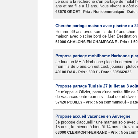
Je suis à la recherche d'un partage de mobil
ans et ma fille a 11 ans. Nous vivons a côté 
63670 ORCET - Prix : Non communiqué - Date :
Cherche partage maison avec piscine du 22 
Homme 39 ans avec son fils de 12 ans cherche
maison avec piscine bord de Mer. Destination
51000 CHALONS EN CHAMPAGNE - Prix : 1 500 
Propose partage mobilhome Narbonne plag
Je loue un MH à Narbonne plage la dernière sem
mon fils de 5 ans.On est cool, joueurs, plutôt 
40100 DAX - Prix : 300 € - Date : 30/06/2023
Propose partage Tunisie 27 juillet au 3 aoû
Je m'appelle Olivier, papa d'une petite fille de
de vacances entre parents. Idéal serait d'avoi
57420 POUILLY - Prix : Non communiqué - Date
Propose accueil vacances en Auvergne
Je propose d'accueillir une maman solo avec 
15 ans , la mienne à bientôt 14 ans je travail 
63000 CLERMONT-FERRAND - Prix : Non commun