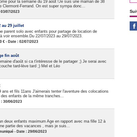
 home pour la semaine du 19 août !Je suis une maman de 38
de Clermont-Ferrand. On est super sympa donc...
Sui
 03/07/2023
au 29 juillet
 parent solo avec enfants pour partage de location de
 à voir ensemble.Du 22/07/2023 au 29/07/2023.
€ - Date : 02/07/2023
e fin août
aine d'août si ca t'intéresse de le partager ;) Je serai avec
couche tard-lève tard ;) Mel et Léo
t
 9 ans et fils 11ans J'aimerais tenter l'aventure des colocations
r des enfants de la même tranches...
 : 30/06/2023
un deux enfants maximum Age en rapport avec ma fille 12 à
une partie des vacances , mais je suis...
iqué - Date : 29/06/2023