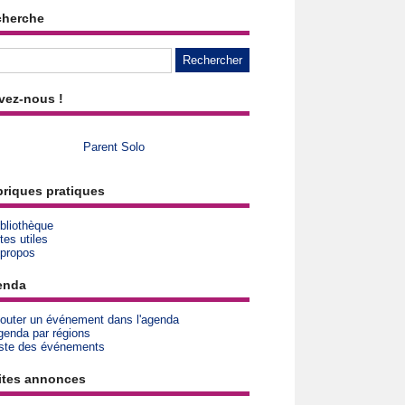
cherche
vez-nous !
Parent Solo
riques pratiques
bliothèque
tes utiles
 propos
enda
jouter un événement dans l'agenda
genda par régions
iste des événements
ites annonces