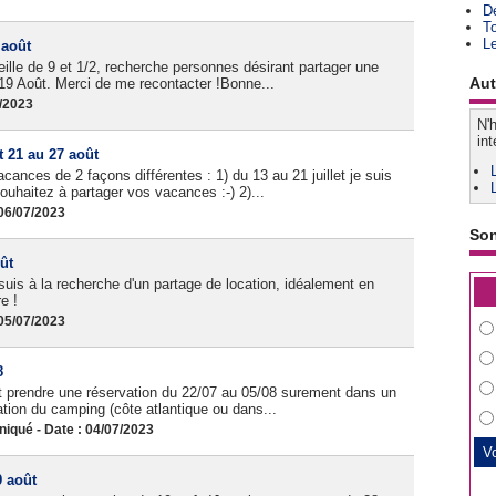
D
T
L
 août
ille de 9 et 1/2, recherche personnes désirant partager une
Aut
 19 Août. Merci de me recontacter !Bonne...
7/2023
N'h
int
t 21 au 27 août
nces de 2 façons différentes : 1) du 13 au 21 juillet je suis
ouhaitez à partager vos vacances :-) 2)...
06/07/2023
So
ût
 suis à la recherche d'un partage de location, idéalement en
e !
05/07/2023
8
nt prendre une réservation du 22/07 au 05/08 surement dans un
ation du camping (côte atlantique ou dans...
qué - Date : 04/07/2023
 août