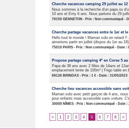
Cherche vacances camping 29 juillet au 12
Nous sommes à la recherche d'un papa ou d'
10 ans et Emy 6 ans. Nous partons du 29 juille
79150 GENNETON - Prix : Non communiqué - Da
Cherche partage vacances entre le 1er et le 
Hello tout le monde ! Maman solo en retard !! 
aimerions partir en juillet (dispos du 1er au 18
75010 PARIS - Prix : Non communiqué - Date : 
Propose partage camping 4* en Corse 5 au
Papa de 38 ans avec 2 filles de 14ans et 12
emplacement tente de 100m² ( Frigo table en bo
69126 BRINDAS - Prix : 1 € - Date : 31/05/2023
Cherche lieu vacances accessible sans voi
Maman solo avec petit garçon de 4 ans, nous 
pour enfants mais accessible sans voiture. C'es
30000 NÎMES - Prix : Non communiqué - Date :
<
1
2
3
4
5
6
7
8
>