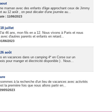
 aout
une maman avec des enfants d'âge approchant ceux de Jimmy
t au 12 août , on peut décaler d'une journée au...
te : 11/06/2023
18 juillet
J'ai 46 ans, mon fils en a 12. Nous vivons à Paris et nous
) avec d'autres parents et enfants en retard...
01/06/2023
 26 août
ans en vacances dans un camping 4* en Corse sur un
is pour manger et électricité disponible ) . Nous...
ture
sommes à la recherche d'un lieu de vacances avec activités
t la première fois que nous allons partir en...
 29/05/2023