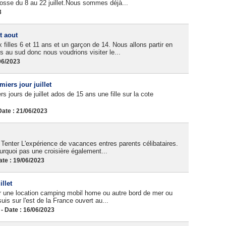
rosse du 8 au 22 juillet.Nous sommes déjà...
3
t aout
filles 6 et 11 ans et un garçon de 14. Nous allons partir en
s au sud donc nous voudrions visiter le...
06/2023
iers jour juillet
s jours de juillet ados de 15 ans une fille sur la cote
ate : 21/06/2023
 Tenter L'expérience de vacances entres parents célibataires.
ourquoi pas une croisière également...
te : 19/06/2023
llet
r une location camping mobil home ou autre bord de mer ou
uis sur l'est de la France ouvert au...
 Date : 16/06/2023