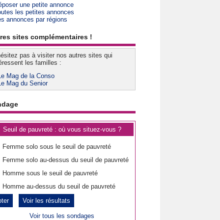
époser une petite annonce
outes les petites annonces
es annonces par régions
res sites complémentaires !
ésitez pas à visiter nos autres sites qui
éressent les familles :
Le Mag de la Conso
Le Mag du Senior
ndage
Seuil de pauvreté : où vous situez-vous ?
Femme solo sous le seuil de pauvreté
Femme solo au-dessus du seuil de pauvreté
Homme sous le seuil de pauvreté
Homme au-dessus du seuil de pauvreté
Voir les résultats
Voir tous les sondages