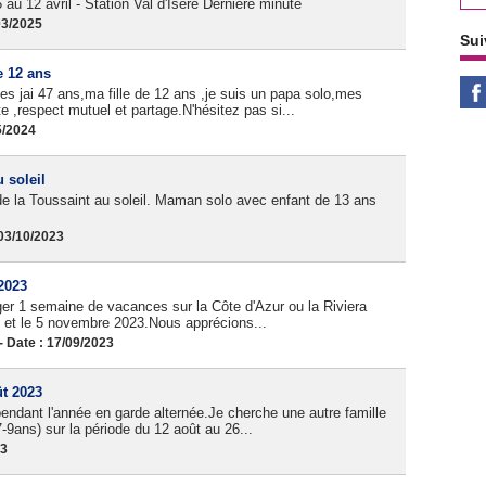
au 12 avril - Station Val d'Isère Dernière minute
03/2025
Sui
e 12 ans
s jai 47 ans,ma fille de 12 ans ,je suis un papa solo,mes
 ,respect mutuel et partage.N'hésitez pas si...
5/2024
 soleil
de la Toussaint au soleil. Maman solo avec enfant de 13 ans
03/10/2023
2023
ager 1 semaine de vacances sur la Côte d'Azur ou la Riviera
re et le 5 novembre 2023.Nous apprécions...
Date : 17/09/2023
ût 2023
pendant l'année en garde alternée.Je cherche une autre famille
9ans) sur la période du 12 août au 26...
23