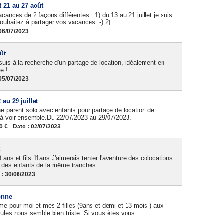
t 21 au 27 août
nces de 2 façons différentes : 1) du 13 au 21 juillet je suis
ouhaitez à partager vos vacances :-) 2)...
06/07/2023
ût
 suis à la recherche d'un partage de location, idéalement en
e !
05/07/2023
au 29 juillet
 parent solo avec enfants pour partage de location de
 à voir ensemble.Du 22/07/2023 au 29/07/2023.
€ - Date : 02/07/2023
t
 9 ans et fils 11ans J'aimerais tenter l'aventure des colocations
r des enfants de la même tranches...
 : 30/06/2023
onne
e pour moi et mes 2 filles (9ans et demi et 13 mois ) aux
les nous semble bien triste. Si vous êtes vous...