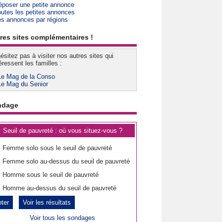
époser une petite annonce
outes les petites annonces
es annonces par régions
res sites complémentaires !
ésitez pas à visiter nos autres sites qui
éressent les familles :
Le Mag de la Conso
Le Mag du Senior
ndage
Seuil de pauvreté : où vous situez-vous ?
Femme solo sous le seuil de pauvreté
Femme solo au-dessus du seuil de pauvreté
Homme sous le seuil de pauvreté
Homme au-dessus du seuil de pauvreté
Voir les résultats
Voir tous les sondages