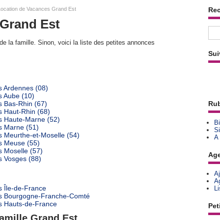
ocation de Vacances Grand Est
Re
 Grand Est
e la famille. Sinon, voici la liste des petites annonces
Sui
s Ardennes (08)
s Aube (10)
s Bas-Rhin (67)
Rub
s Haut-Rhin (68)
s Haute-Marne (52)
Bi
s Marne (51)
Si
s Meurthe-et-Moselle (54)
A
s Meuse (55)
 Moselle (57)
Ag
s Vosges (88)
A
A
s Île-de-France
L
es Bourgogne-Franche-Comté
s Hauts-de-France
Pet
famille Grand Est