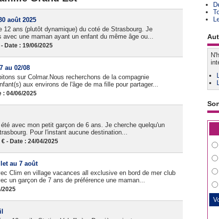
D
T
L
30 août 2025
de 12 ans (plutôt dynamique) du coté de Strasbourg. Je
es avec une maman ayant un enfant du même âge ou...
Aut
 Date : 19/06/2025
N'h
int
7 au 02/08
habitons sur Colmar.Nous recherchons de la compagnie
ant(s) aux environs de l'âge de ma fille pour partager...
 : 04/06/2025
So
e été avec mon petit garçon de 6 ans. Je cherche quelqu'un
trasbourg. Pour l'instant aucune destination...
 - Date : 24/04/2025
let au 7 août
ec Clim en village vacances all exclusive en bord de mer club
vec un garçon de 7 ans de préférence une maman...
4/2025
il