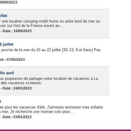
26/06/2023
llet
r une location camping mobil home ou autre bord de mer ou
uis sur l'est de la France ouvert au...
 Date : 16/06/2023
 juillet
proche de la mer du 15 au 22 juillet (3G 13, 8 et 6ans) Pas
e : 07/05/2023
in avril
us proposons de partager notre location de vacances à La
e des vacances scolaires.
 Date : 24/01/2023
3
r pour les vacances d'été. J'aimerais emmener mes enfants
 la mer. Je recherche une maman solo pour...
 Date : 03/01/2023