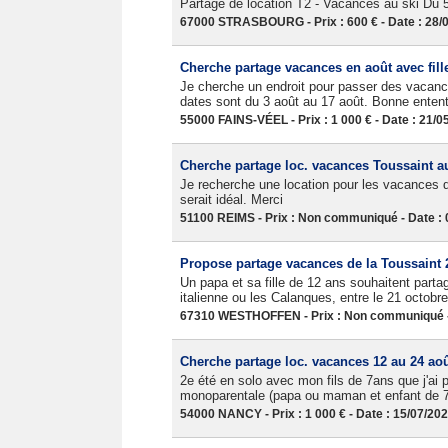
Partage de location T2 - Vacances au ski Du 5 
67000 STRASBOURG - Prix : 600 € - Date : 28/
Cherche partage vacances en août avec fill
Je cherche un endroit pour passer des vacance
dates sont du 3 août au 17 août. Bonne entente
55000 FAINS-VÉEL - Prix : 1 000 € - Date : 21/0
Cherche partage loc. vacances Toussaint au
Je recherche une location pour les vacances 
serait idéal. Merci
51100 REIMS - Prix : Non communiqué - Date : 
Propose partage vacances de la Toussaint 
Un papa et sa fille de 12 ans souhaitent part
italienne ou les Calanques, entre le 21 octob
67310 WESTHOFFEN - Prix : Non communiqué - 
Cherche partage loc. vacances 12 au 24 ao
2e été en solo avec mon fils de 7ans que j'ai 
monoparentale (papa ou maman et enfant de 7-
54000 NANCY - Prix : 1 000 € - Date : 15/07/20