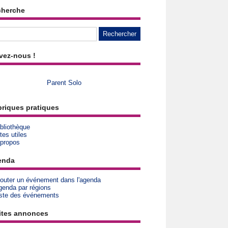
cherche
vez-nous !
Parent Solo
riques pratiques
bliothèque
tes utiles
 propos
enda
jouter un événement dans l'agenda
genda par régions
iste des événements
ites annonces