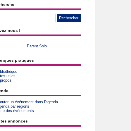
cherche
vez-nous !
Parent Solo
riques pratiques
bliothèque
tes utiles
 propos
enda
jouter un événement dans l'agenda
genda par régions
iste des événements
ites annonces