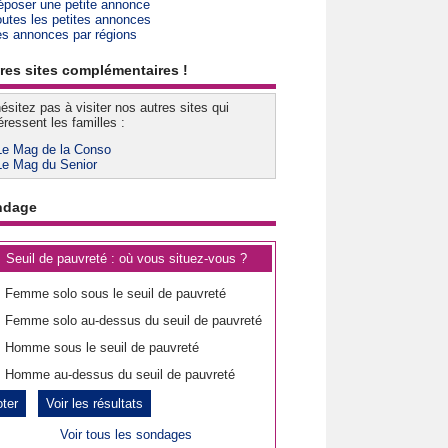
époser une petite annonce
outes les petites annonces
es annonces par régions
res sites complémentaires !
ésitez pas à visiter nos autres sites qui
éressent les familles :
Le Mag de la Conso
Le Mag du Senior
ndage
Seuil de pauvreté : où vous situez-vous ?
Femme solo sous le seuil de pauvreté
Femme solo au-dessus du seuil de pauvreté
Homme sous le seuil de pauvreté
Homme au-dessus du seuil de pauvreté
Voir les résultats
Voir tous les sondages