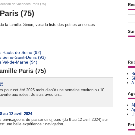
ocation de Vacances Paris (75)
Re
Paris (75)
e la famille. Sinon, voici la liste des petites annonces
Sui
s Hauts-de-Seine (92)
 Seine-Saint-Denis (93)
s Val-de-Marne (94)
Rub
amille Paris (75)
Bi
Si
A
25
es pour cet été 2025 mois d’août une semaine environ ou 10
Ag
 ouverte aux idées. Je suis avec un...
A
A
8 au 12 avril 2024
L
s envisageons de passer cinq jours (du 8 au 12 avril 2024) sur
st une belle expérience : navigation...
Pet