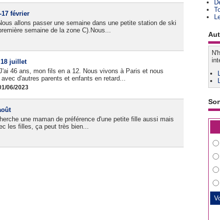
D
T
17 février
L
 Nous allons passer une semaine dans une petite station de ski
 (première semaine de la zone C).Nous...
Aut
N'h
int
18 juillet
J'ai 46 ans, mon fils en a 12. Nous vivons à Paris et nous
) avec d'autres parents et enfants en retard...
01/06/2023
So
août
cherche une maman de préférence d'une petite fille aussi mais
 les filles, ça peut très bien...