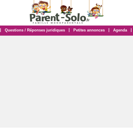
|
|
|
|
Questions / Réponses juridiques
Petites annonces
Agenda