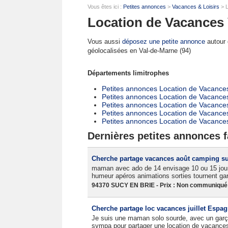
Vous êtes ici :
Petites annonces
>
Vacances & Loisirs
> L
Location de Vacances 
Vous aussi
déposez une petite annonce
autour d
géolocalisées en Val-de-Marne (94)
Départements limitrophes
Petites annonces Location de Vacances
Petites annonces Location de Vacance
Petites annonces Location de Vacance
Petites annonces Location de Vacance
Petites annonces Location de Vacances
Dernières petites annonces f
Cherche partage vacances août camping s
maman avec ado de 14 envisage 10 ou 15 jours 
humeur apéros animations sorties tournent ga
94370 SUCY EN BRIE - Prix : Non communiqué -
Cherche partage loc vacances juillet Espa
Je suis une maman solo sourde, avec un garço
sympa pour partager une location de vacances