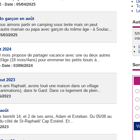
D
- Date : 05/04/2025
T
L
do garçon en août
Aut
us aimons partir en camping sous tente mais on peut
e autre maman ou papa avec garçon du même âge - à Soulac...
N'h
05/03/2025
int
t 2024
8 mois propose de partager vacance avec une ou deux autres
âge (18 mois/4ans) pour emmener les petits bouts à...
So
Date : 03/06/2024
out 2023
son ami Raphaël, avons loué une maison dans un village
animations), dans le Gard. Dans ce logement de plein...
05/2023
 août
ns bientôt 14, et 2 de ses amis, Adam et Esteban. Du 05/08 au
u côté de St-Raphaël/ Cap Estérel. Et...
/2023