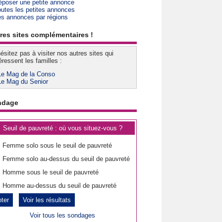
époser une petite annonce
outes les petites annonces
es annonces par régions
res sites complémentaires !
ésitez pas à visiter nos autres sites qui
éressent les familles :
Le Mag de la Conso
Le Mag du Senior
ndage
Seuil de pauvreté : où vous situez-vous ?
Femme solo sous le seuil de pauvreté
Femme solo au-dessus du seuil de pauvreté
Homme sous le seuil de pauvreté
Homme au-dessus du seuil de pauvreté
Voir les résultats
Voir tous les sondages