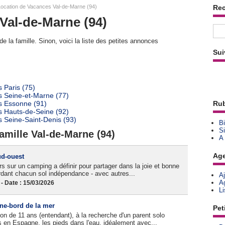
ocation de Vacances Val-de-Marne (94)
Re
Val-de-Marne (94)
e la famille. Sinon, voici la liste des petites annonces
Sui
 Paris (75)
s Seine-et-Marne (77)
s Essonne (91)
Rub
s Hauts-de-Seine (92)
 Seine-Saint-Denis (93)
Bi
Si
amille Val-de-Marne (94)
A
Ag
ud-ouest
sur un camping a définir pour partager dans la joie et bonne
rdant chacun sol indépendance - avec autres...
A
A
 Date : 15/03/2026
L
gne-bord de la mer
Pet
n de 11 ans (entendant), à la recherche d'un parent solo
 en Espagne, les pieds dans l'eau, idéalement avec...