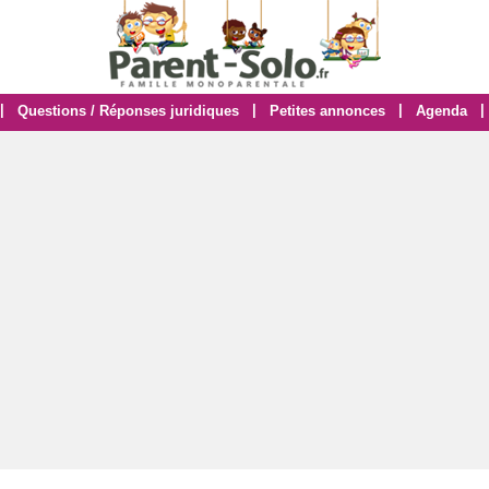
|
|
|
|
Questions / Réponses juridiques
Petites annonces
Agenda