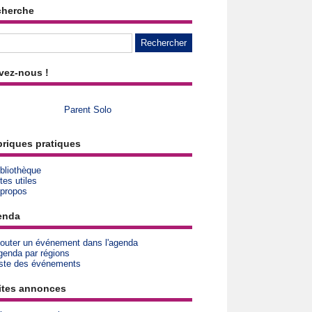
cherche
vez-nous !
Parent Solo
riques pratiques
bliothèque
tes utiles
 propos
enda
jouter un événement dans l'agenda
genda par régions
iste des événements
ites annonces