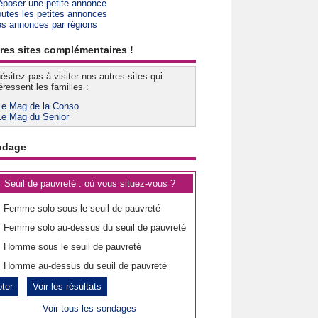
époser une petite annonce
outes les petites annonces
es annonces par régions
res sites complémentaires !
ésitez pas à visiter nos autres sites qui
éressent les familles :
Le Mag de la Conso
Le Mag du Senior
ndage
Seuil de pauvreté : où vous situez-vous ?
Femme solo sous le seuil de pauvreté
Femme solo au-dessus du seuil de pauvreté
Homme sous le seuil de pauvreté
Homme au-dessus du seuil de pauvreté
Voir les résultats
Voir tous les sondages