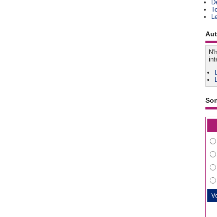
D
T
L
Aut
N'h
int
So