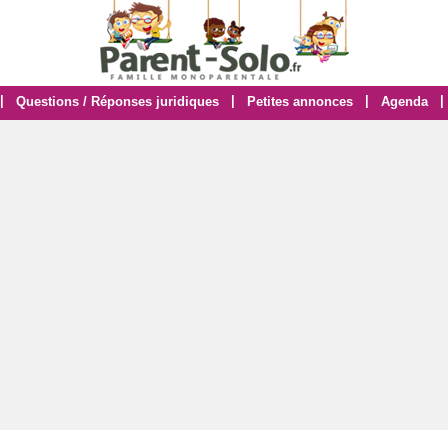
|
|
|
|
Questions / Réponses juridiques
Petites annonces
Agenda