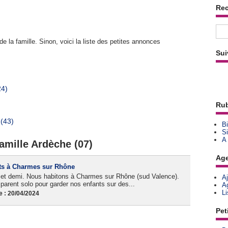
Re
e la famille. Sinon, voici la liste des petites annonces
Sui
24)
Rub
 (43)
Bi
Si
A
amille Ardèche (07)
Ag
ts à Charmes sur Rhône
ns et demi. Nous habitons à Charmes sur Rhône (sud Valence).
A
parent solo pour garder nos enfants sur des...
A
L
 : 20/04/2024
Pet