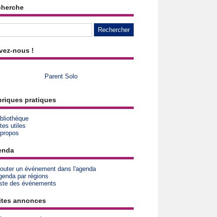
cherche
vez-nous !
Parent Solo
riques pratiques
bliothèque
tes utiles
 propos
enda
jouter un événement dans l'agenda
genda par régions
iste des événements
ites annonces