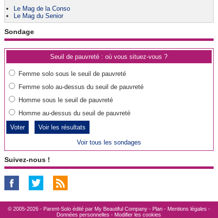
Le Mag de la Conso
Le Mag du Senior
Sondage
Seuil de pauvreté : où vous situez-vous ?
Femme solo sous le seuil de pauvreté
Femme solo au-dessus du seuil de pauvreté
Homme sous le seuil de pauvreté
Homme au-dessus du seuil de pauvreté
Voir les résultats
Voir tous les sondages
Suivez-nous !
© 2005-2026 - Parent-Solo édité par
My Beautiful Company
-
Plan
-
Mentions légales
-
Données personnelles
-
Modifier les cookies