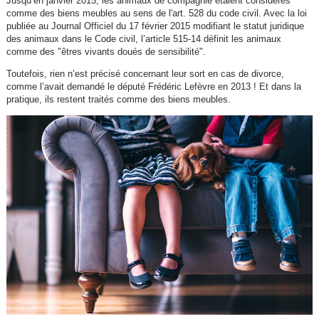
Jusqu’en janvier 2015, les animaux de compagnie étaient considérés
comme des biens meubles au sens de l'art. 528 du code civil. Avec la loi
publiée au Journal Officiel du 17 février 2015 modifiant le statut juridique
des animaux dans le Code civil, l’article 515-14 définit les animaux
comme des "êtres vivants doués de sensibilité".
Toutefois, rien n’est précisé concernant leur sort en cas de divorce,
comme l’avait demandé le député Frédéric Lefèvre en 2013 ! Et dans la
pratique, ils restent traités comme des biens meubles.