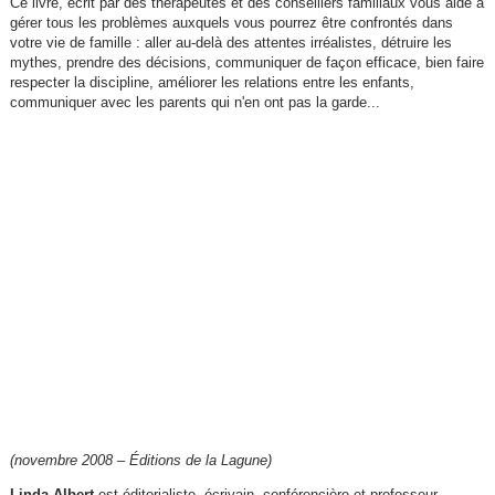
Ce livre, écrit par des thérapeutes et des conseillers familiaux vous aide à
gérer tous les problèmes auxquels vous pourrez être confrontés dans
votre vie de famille : aller au-delà des attentes irréalistes, détruire les
mythes, prendre des décisions, communiquer de façon efficace, bien faire
respecter la discipline, améliorer les relations entre les enfants,
communiquer avec les parents qui n'en ont pas la garde...
(novembre 2008 – Éditions de la Lagune)
Linda Albert
est éditorialiste, écrivain, conférencière et professeur