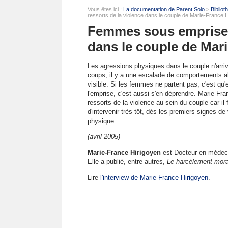
Vous êtes ici :
La documentation de Parent Solo
>
Biblio
ressorts de la violence dans le couple de Marie-France 
Femmes sous emprise :
dans le couple de Mar
Les agressions physiques dans le couple n'arri
coups, il y a une escalade de comportements abus
visible. Si les femmes ne partent pas, c'est q
l'emprise, c'est aussi s'en déprendre. Marie-Fr
ressorts de la violence au sein du couple car il 
d'intervenir très tôt, dès les premiers signes de
physique.
(avril 2005)
Marie-France Hirigoyen
est Docteur en médeci
Elle a publié, entre autres,
Le harcèlement moral
Lire
l'interview de Marie-France Hirigoyen
.