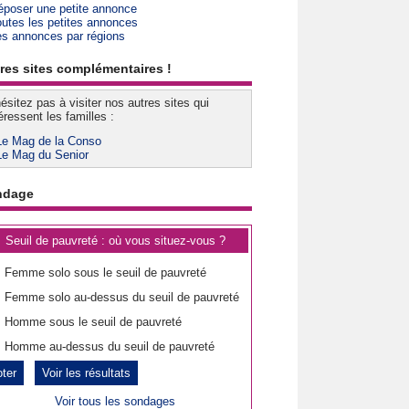
époser une petite annonce
outes les petites annonces
es annonces par régions
res sites complémentaires !
ésitez pas à visiter nos autres sites qui
éressent les familles :
Le Mag de la Conso
Le Mag du Senior
ndage
Seuil de pauvreté : où vous situez-vous ?
Femme solo sous le seuil de pauvreté
Femme solo au-dessus du seuil de pauvreté
Homme sous le seuil de pauvreté
Homme au-dessus du seuil de pauvreté
Voir les résultats
Voir tous les sondages