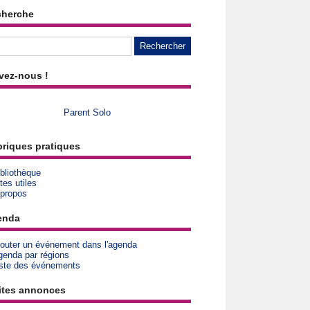
cherche
vez-nous !
Parent Solo
riques pratiques
bliothèque
tes utiles
 propos
enda
jouter un événement dans l'agenda
genda par régions
iste des événements
ites annonces