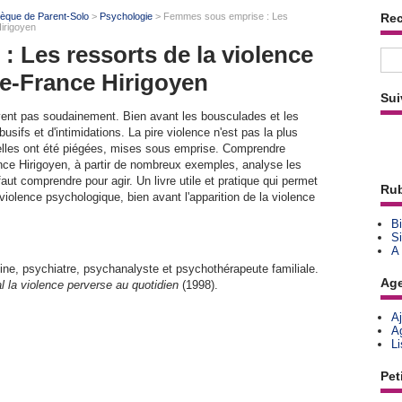
thèque de Parent-Solo
>
Psychologie
> Femmes sous emprise : Les
Re
Hirigoyen
 Les ressorts de la violence
ie-France Hirigoyen
Sui
vent pas soudainement. Bien avant les bousculades et les
ifs et d'intimidations. La pire violence n'est pas la plus
u'elles ont été piégées, mises sous emprise. Comprendre
ance Hirigoyen, à partir de nombreux exemples, analyse les
faut comprendre pour agir. Un livre utile et pratique qui permet
Rub
 violence psychologique, bien avant l'apparition de la violence
Bi
Si
A
ne, psychiatre, psychanalyste et psychothérapeute familiale.
Ag
 la violence perverse au quotidien
(1998).
A
A
L
Pet