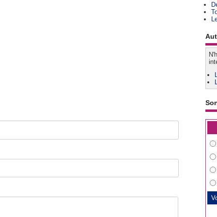
D
T
L
Aut
N'h
int
So