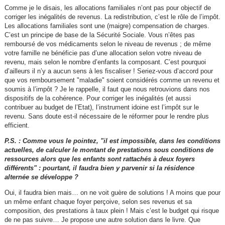
Comme je le disais, les allocations familiales n’ont pas pour objectif de
corriger les inégalités de revenus. La redistribution, c’est le rôle de l’impôt.
Les allocations familiales sont une (maigre) compensation de charges.
C’est un principe de base de la Sécurité Sociale. Vous n’êtes pas
remboursé de vos médicaments selon le niveau de revenus ; de même
votre famille ne bénéficie pas d’une allocation selon votre niveau de
revenu, mais selon le nombre d’enfants la composant. C’est pourquoi
d’ailleurs il n’y a aucun sens à les fiscaliser ! Seriez-vous d’accord pour
que vos remboursement "maladie" soient considérés comme un revenu et
soumis à l’impôt ? Je le rappelle, il faut que nous retrouvions dans nos
dispositifs de la cohérence. Pour corriger les inégalités (et aussi
contribuer au budget de l’Etat), l’instrument idoine est l’impôt sur le
revenu. Sans doute est-il nécessaire de le réformer pour le rendre plus
efficient.
P.S. : Comme vous le pointez, "il est impossible, dans les conditions
actuelles, de calculer le montant de prestations sous conditions de
ressources alors que les enfants sont rattachés à deux foyers
différents" : pourtant, il faudra bien y parvenir si la résidence
alternée se développe ?
Oui, il faudra bien mais… on ne voit guère de solutions ! A moins que pour
un même enfant chaque foyer perçoive, selon ses revenus et sa
composition, des prestations à taux plein ! Mais c’est le budget qui risque
de ne pas suivre… Je propose une autre solution dans le livre. Que