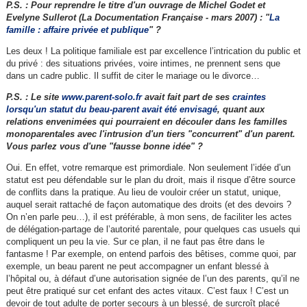
P.S. : Pour reprendre le titre d'un ouvrage de Michel Godet et
Evelyne Sullerot (La Documentation Française - mars 2007) : "
La
famille : affaire privée et publique
" ?
Les deux ! La politique familiale est par excellence l’intrication du public et
du privé : des situations privées, voire intimes, ne prennent sens que
dans un cadre public. Il suffit de citer le mariage ou le divorce…
P.S. : Le site
www.parent-solo.fr
avait fait part de ses
craintes
lorsqu'un statut du beau-parent avait été envisagé
, quant aux
relations envenimées qui pourraient en découler dans les familles
monoparentales avec l'intrusion d'un tiers "concurrent" d'un parent.
Vous parlez vous d'une "fausse bonne idée" ?
Oui. En effet, votre remarque est primordiale. Non seulement l’idée d’un
statut est peu défendable sur le plan du droit, mais il risque d’être source
de conflits dans la pratique. Au lieu de vouloir créer un statut, unique,
auquel serait rattaché de façon automatique des droits (et des devoirs ?
On n’en parle peu…), il est préférable, à mon sens, de faciliter les actes
de délégation-partage de l’autorité parentale, pour quelques cas usuels qui
compliquent un peu la vie. Sur ce plan, il ne faut pas être dans le
fantasme ! Par exemple, on entend parfois des bêtises, comme quoi, par
exemple, un beau parent ne peut accompagner un enfant blessé à
l’hôpital ou, à défaut d’une autorisation signée de l’un des parents, qu’il ne
peut être pratiqué sur cet enfant des actes vitaux. C’est faux ! C’est un
devoir de tout adulte de porter secours à un blessé, de surcroît placé