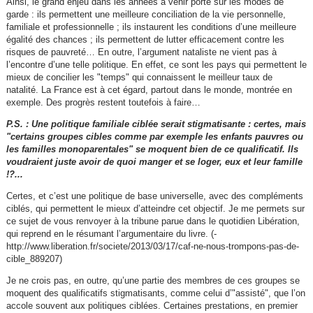
Ainsi, le grand enjeu dans les années à venir porte sur les modes de
garde : ils permettent une meilleure conciliation de la vie personnelle,
familiale et professionnelle ; ils instaurent les conditions d’une meilleure
égalité des chances ; ils permettent de lutter efficacement contre les
risques de pauvreté… En outre, l’argument nataliste ne vient pas à
l’encontre d’une telle politique. En effet, ce sont les pays qui permettent le
mieux de concilier les "temps" qui connaissent le meilleur taux de
natalité. La France est à cet égard, partout dans le monde, montrée en
exemple. Des progrès restent toutefois à faire…
P.S. : Une politique familiale ciblée serait stigmatisante : certes, mais
"certains groupes cibles comme par exemple les enfants pauvres ou
les familles monoparentales" se moquent bien de ce qualificatif. Ils
voudraient juste avoir de quoi manger et se loger, eux et leur famille
!?...
Certes, et c’est une politique de base universelle, avec des compléments
ciblés, qui permettent le mieux d’atteindre cet objectif. Je me permets sur
ce sujet de vous renvoyer à la tribune parue dans le quotidien Libération,
qui reprend en le résumant l’argumentaire du livre. (-
http://www.liberation.fr/societe/2013/03/17/caf-ne-nous-trompons-pas-de-
cible_889207)
Je ne crois pas, en outre, qu’une partie des membres de ces groupes se
moquent des qualificatifs stigmatisants, comme celui d’"assisté", que l’on
accole souvent aux politiques ciblées. Certaines prestations, en premier