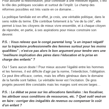
Pour assurer la redistribution, pour contribuer à une meilleure égalité, c’est
le rôle des politiques sociales et surtout de l’impôt. Le champ des
réformes possibles est très vaste en ce domaine…
La politique familiale est en effet, je crois, une véritable politique, dans le
sens noble du terme. Elle contribue fortement à la "vie de la cité", elle
permet à tous les citoyens de mieux vivre ensemble, et à chaque citoyen
de répondre, en partie, à ses aspirations pour mieux construire son
devenir.
P.S. : Vous relevez que le congé parental long "a un impact négatif
sur la trajectoire professionnelle des femmes surtout pour les moins
qualifiées" ; n'est-ce pas alors le bon argument pour tendre vers une
"meilleure implication des pères dans l'éducation et la prise en
charge des enfants" ?
Oui ! Sans aucun doute ! Pour mieux assurer l’égalité entre les hommes
et les femmes, il est difficile d’agir par la norme, l’interdiction, l’obligation.
Ce peut être efficace, certes, mais les effets généraux dans le domaine
de la famille sont faibles. Le véritable levier est l’incitation. De gros
progrès peuvent être constatés mais les marges sont encore larges…
P.S. : Le débat se pose sur les allocations familiales : les fiscaliser,
les attribuer sous conditions de ressources, etc. ? Quel outil veut-on
en faire : corriger des inégalités de revenus ou compenser le coût
d'un enfant ?