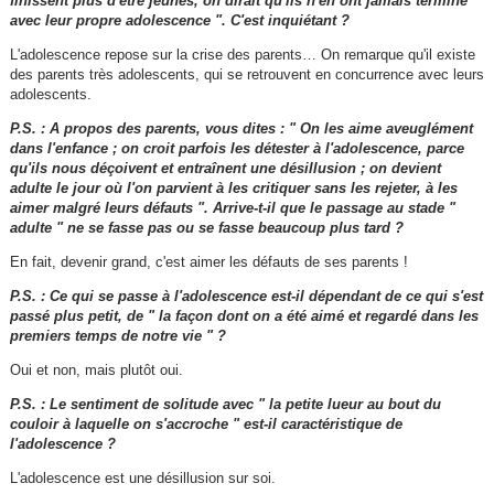
finissent plus d'être jeunes, on dirait qu'ils n'en ont jamais terminé
avec leur propre adolescence ". C'est inquiétant ?
L'adolescence repose sur la crise des parents… On remarque qu'il existe
des parents très adolescents, qui se retrouvent en concurrence avec leurs
adolescents.
P.S. : A propos des parents, vous dites : " On les aime aveuglément
dans l'enfance ; on croit parfois les détester à l'adolescence, parce
qu'ils nous déçoivent et entraînent une désillusion ; on devient
adulte le jour où l'on parvient à les critiquer sans les rejeter, à les
aimer malgré leurs défauts ". Arrive-t-il que le passage au stade "
adulte " ne se fasse pas ou se fasse beaucoup plus tard ?
En fait, devenir grand, c'est aimer les défauts de ses parents !
P.S. : Ce qui se passe à l'adolescence est-il dépendant de ce qui s'est
passé plus petit, de " la façon dont on a été aimé et regardé dans les
premiers temps de notre vie " ?
Oui et non, mais plutôt oui.
P.S. : Le sentiment de solitude avec " la petite lueur au bout du
couloir à laquelle on s'accroche " est-il caractéristique de
l'adolescence ?
L'adolescence est une désillusion sur soi.