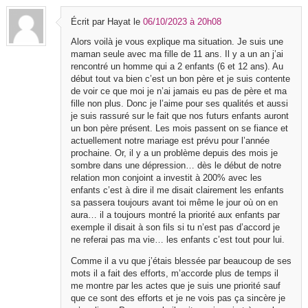
Écrit par Hayat
le
06/10/2023 à 20h08
Alors voilà je vous explique ma situation. Je suis une
maman seule avec ma fille de 11 ans. Il y a un an j’ai
rencontré un homme qui a 2 enfants (6 et 12 ans). Au
début tout va bien c’est un bon père et je suis contente
de voir ce que moi je n’ai jamais eu pas de père et ma
fille non plus. Donc je l’aime pour ses qualités et aussi
je suis rassuré sur le fait que nos futurs enfants auront
un bon père présent. Les mois passent on se fiance et
actuellement notre mariage est prévu pour l’année
prochaine. Or, il y a un problème depuis des mois je
sombre dans une dépression… dès le début de notre
relation mon conjoint a investit à 200% avec les
enfants c’est à dire il me disait clairement les enfants
sa passera toujours avant toi même le jour où on en
aura… il a toujours montré la priorité aux enfants par
exemple il disait à son fils si tu n’est pas d’accord je
ne referai pas ma vie… les enfants c’est tout pour lui.
Comme il a vu que j’étais blessée par beaucoup de ses
mots il a fait des efforts, m’accorde plus de temps il
me montre par les actes que je suis une priorité sauf
que ce sont des efforts et je ne vois pas ça sincère je