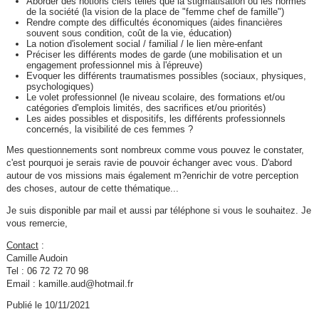
Aborder des notions clefs telles que la stigmatisation ou les normes
de la société (la vision de la place de "femme chef de famille")
Rendre compte des difficultés économiques (aides financières
souvent sous condition, coût de la vie, éducation)
La notion d'isolement social / familial / le lien mère-enfant
Préciser les différents modes de garde (une mobilisation et un
engagement professionnel mis à l'épreuve)
Evoquer les différents traumatismes possibles (sociaux, physiques,
psychologiques)
Le volet professionnel (le niveau scolaire, des formations et/ou
catégories d'emplois limités, des sacrifices et/ou priorités)
Les aides possibles et dispositifs, les différents professionnels
concernés, la visibilité de ces femmes ?
Mes questionnements sont nombreux comme vous pouvez le constater,
c'est pourquoi je serais ravie de pouvoir échanger avec vous. D'abord
autour de vos missions mais également m?enrichir de votre perception
des choses, autour de cette thématique...
Je suis disponible par mail et aussi par téléphone si vous le souhaitez. Je
vous remercie,
Contact
:
Camille Audoin
Tel : 06 72 72 70 98
Email : kamille.aud@hotmail.fr
Publié le 10/11/2021