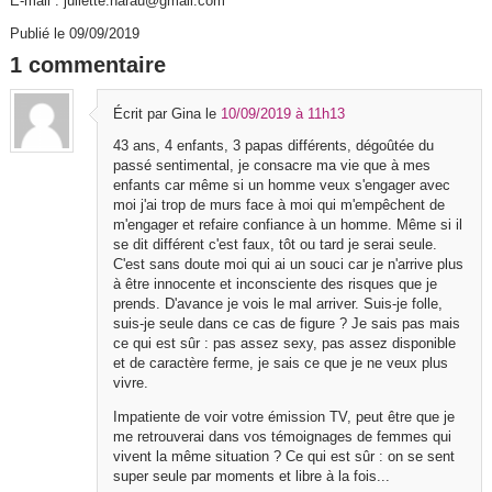
E-mail : juliette.harau@gmail.com
Publié le 09/09/2019
1 commentaire
Écrit par Gina
le
10/09/2019 à 11h13
43 ans, 4 enfants, 3 papas différents, dégoûtée du
passé sentimental, je consacre ma vie que à mes
enfants car même si un homme veux s'engager avec
moi j'ai trop de murs face à moi qui m'empêchent de
m'engager et refaire confiance à un homme. Même si il
se dit différent c'est faux, tôt ou tard je serai seule.
C'est sans doute moi qui ai un souci car je n'arrive plus
à être innocente et inconsciente des risques que je
prends. D'avance je vois le mal arriver. Suis-je folle,
suis-je seule dans ce cas de figure ? Je sais pas mais
ce qui est sûr : pas assez sexy, pas assez disponible
et de caractère ferme, je sais ce que je ne veux plus
vivre.
Impatiente de voir votre émission TV, peut être que je
me retrouverai dans vos témoignages de femmes qui
vivent la même situation ? Ce qui est sûr : on se sent
super seule par moments et libre à la fois...