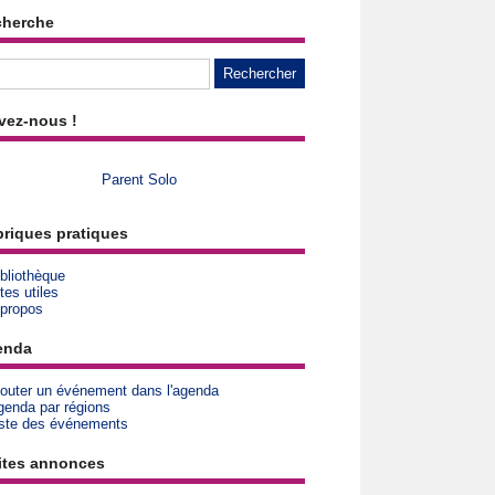
cherche
vez-nous !
Parent Solo
riques pratiques
bliothèque
tes utiles
 propos
enda
jouter un événement dans l'agenda
genda par régions
iste des événements
ites annonces