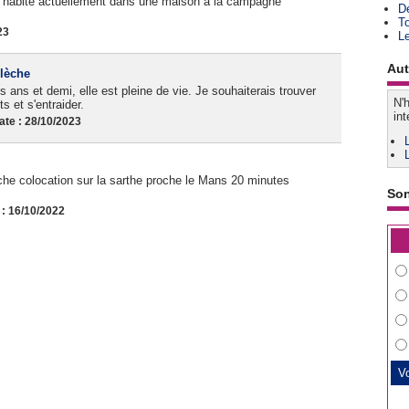
 J'habite actuellement dans une maison à la campagne
D
T
23
L
Aut
Flèche
ois ans et demi, elle est pleine de vie. Je souhaiterais trouver
N'h
 et s'entraider.
int
te : 28/10/2023
he colocation sur la sarthe proche le Mans 20 minutes
So
: 16/10/2022