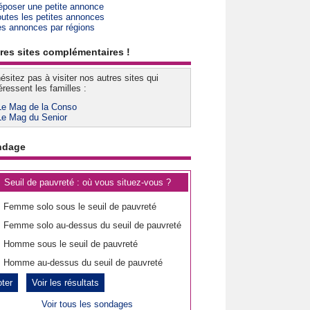
époser une petite annonce
outes les petites annonces
es annonces par régions
res sites complémentaires !
ésitez pas à visiter nos autres sites qui
éressent les familles :
Le Mag de la Conso
Le Mag du Senior
ndage
Seuil de pauvreté : où vous situez-vous ?
Femme solo sous le seuil de pauvreté
Femme solo au-dessus du seuil de pauvreté
Homme sous le seuil de pauvreté
Homme au-dessus du seuil de pauvreté
Voir les résultats
Voir tous les sondages