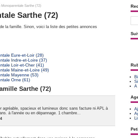
 Monoparentale Sarthe (72)
Re
ale Sarthe (72)
e la famille. Sinon, voici la liste des petites annonces
Sui
tale Eure-et-Loir (28)
tale Indre-et-Loire (37)
tale Loir-et-Cher (41)
Rub
tale Maine-et-Loire (49)
entale Mayenne (53)
Bi
ntale Orne (61)
Si
A
amille Sarthe (72)
Ag
r agréable, spacieux et lumineux donc sans facture ni APL à
A
ans. à l'année ou en dépannage. 1 chambre...
A
L
24
Pet