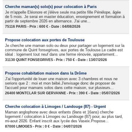
Cherche maman(s) solo(s) pour colocation à Paris
Je m'appelle Eléonore et j'élève seule ma petite fille Pénélope, âgée
de 5 mois. Je serai en master éducation, enseignement et formation à
partir de septembre 2026 en alternance. J'ai une...
75116 PARIS - Prix : 600 € - Date : 04/08/2026
Propose colocation aux portes de Toulouse
Je cherche une maman solo ou deux pour partager un logement sur la
commune de Quint fonsegrives, aux portes de Toulouse.Le cadre est
idéal : logement tout neuf dans une ferme rénovée, appartement...
31130 QUINT FONSEGRIVES - Prix : 750 € - Date : 13/07/2026
Propose cohabitation maison dans la Drôme
J'ai l'opportunité de louer une maison avec 3 chambres et nous ne
serions que 2 : moi et mon bébé.J'envisage donc de proposer de
l'accueil pour mamans solos dans cette maison, sur plusieurs...
26400 MONTCLAR SUR GERVANNE - Prix : 390 € - Date : 05/07/2026
Cherche colocation à Limoges / Landouge (87) - Urgent
Maman anglophone avec deux enfants (9ans et 16ans) cherche
logement / colocation à Limoges ou Landouge (87) pour, au plus tard,
mi-aout 2026. Enfant inscrit aux lycée des Vaseix.Propose...
87000 LIMOGES - Prix : 0 € - Date : 04/07/2026