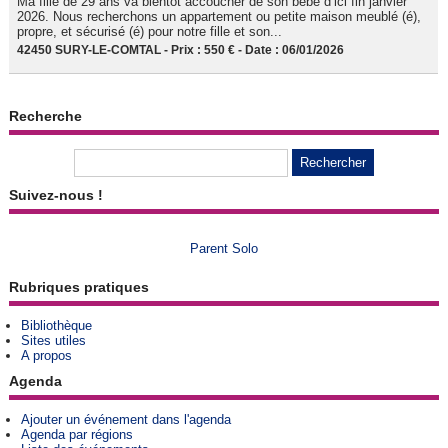
Ma fille de 29 ans va bientôt accoucher de son bébé d’ici fin janvier
2026. Nous recherchons un appartement ou petite maison meublé (é),
propre, et sécurisé (é) pour notre fille et son...
42450 SURY-LE-COMTAL - Prix : 550 € - Date : 06/01/2026
Recherche
Suivez-nous !
Parent Solo
Rubriques pratiques
Bibliothèque
Sites utiles
A propos
Agenda
Ajouter un événement dans l'agenda
Agenda par régions