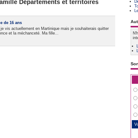
amille Départements et territoires
D
T
L
Aut
le de 16 ans
 je vis actuellement en Martinique mais je souhaiterais quitter
lence et la méchanceté. Ma fille...
N'h
int
So