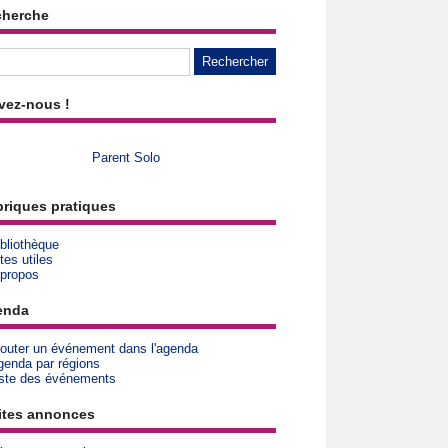
cherche
vez-nous !
Parent Solo
riques pratiques
bliothèque
tes utiles
 propos
enda
jouter un événement dans l'agenda
genda par régions
iste des événements
ites annonces