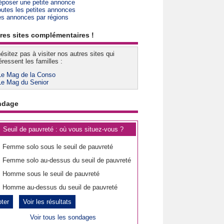
époser une petite annonce
outes les petites annonces
es annonces par régions
res sites complémentaires !
ésitez pas à visiter nos autres sites qui
éressent les familles :
Le Mag de la Conso
Le Mag du Senior
ndage
Seuil de pauvreté : où vous situez-vous ?
Femme solo sous le seuil de pauvreté
Femme solo au-dessus du seuil de pauvreté
Homme sous le seuil de pauvreté
Homme au-dessus du seuil de pauvreté
Voir les résultats
Voir tous les sondages