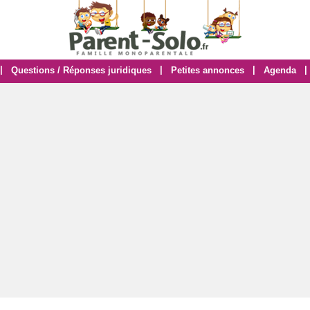
|
|
|
|
Questions / Réponses juridiques
Petites annonces
Agenda