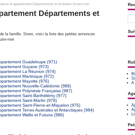
aison et appartement Départements et territoires d'outre-mer
Re
ppartement Départements et
Sui
e la famille. Sinon, voici la liste des petites annonces
outre-mer
appartement Guadeloupe (971)
Rub
appartement Guyane (973)
appartement La Réunion (974)
Bi
ppartement Martinique (972)
Si
appartement Mayotte (976)
A
appartement Nouvelle-Calédonie (988)
ppartement Polynésie Française (987)
Ag
ppartement Saint-Barthélémy (977)
ppartement Saint-Martin (978)
ppartement Saint-Pierre-et-Miquelon (975)
A
A
partement Terres Australes et Antarctiques (984)
L
ppartement Wallis et Futuna (986)
Pet