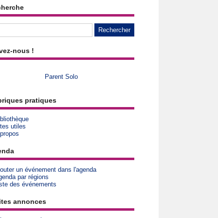
cherche
vez-nous !
Parent Solo
riques pratiques
bliothèque
tes utiles
 propos
enda
jouter un événement dans l'agenda
genda par régions
iste des événements
ites annonces