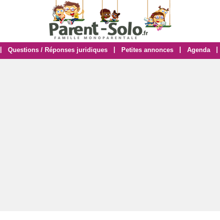
|
|
|
|
Questions / Réponses juridiques
Petites annonces
Agenda