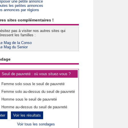
époser une petite annonce
outes les petites annonces
es annonces par régions
res sites complémentaires !
ésitez pas à visiter nos autres sites qui
éressent les familles :
Le Mag de la Conso
Le Mag du Senior
ndage
Seuil de pauvreté : où vous situez-vous ?
Femme solo sous le seuil de pauvreté
Femme solo au-dessus du seuil de pauvreté
Homme sous le seuil de pauvreté
Homme au-dessus du seuil de pauvreté
Voir les résultats
Voir tous les sondages