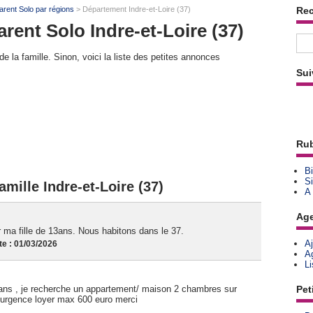
arent Solo par régions
> Département Indre-et-Loire (37)
Re
rent Solo Indre-et-Loire (37)
e la famille. Sinon, voici la liste des petites annonces
Sui
Rub
Bi
Si
mille Indre-et-Loire (37)
A
Ag
ma fille de 13ans. Nous habitons dans le 37.
A
e : 01/03/2026
A
L
ans , je recherche un appartement/ maison 2 chambres sur
Pet
e urgence loyer max 600 euro merci