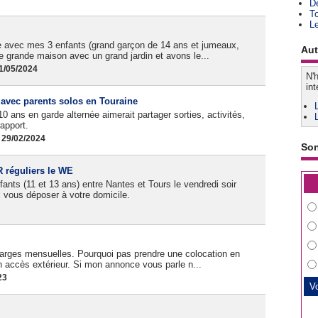
D
T
L
 avec mes 3 enfants (grand garçon de 14 ans et jumeaux,
Aut
e grande maison avec un grand jardin et avons le...
1/05/2024
N'h
int
s avec parents solos en Touraine
0 ans en garde alternée aimerait partager sorties, activités,
apport.
 29/02/2024
So
réguliers le WE
ts (11 et 13 ans) entre Nantes et Tours le vendredi soir
 vous déposer à votre domicile.
arges mensuelles. Pourquoi pas prendre une colocation en
n accès extérieur. Si mon annonce vous parle n...
23