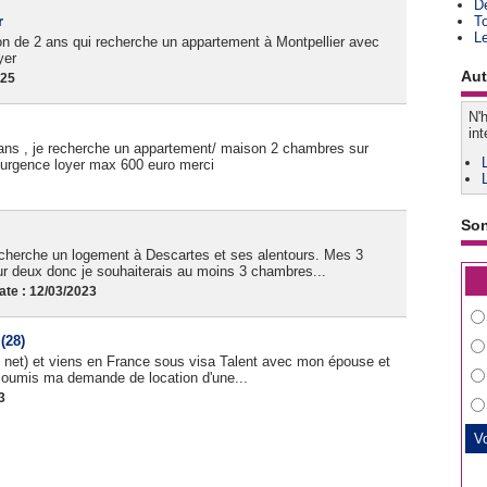
D
r
T
L
on de 2 ans qui recherche un appartement à Montpellier avec
yer
Aut
025
N'h
int
ans , je recherche un appartement/ maison 2 chambres sur
e urgence loyer max 600 euro merci
So
echerche un logement à Descartes et ses alentours. Mes 3
ur deux donc je souhaiterais au moins 3 chambres...
te : 12/03/2023
(28)
50 net) et viens en France sous visa Talent avec mon épouse et
i soumis ma demande de location d'une...
3