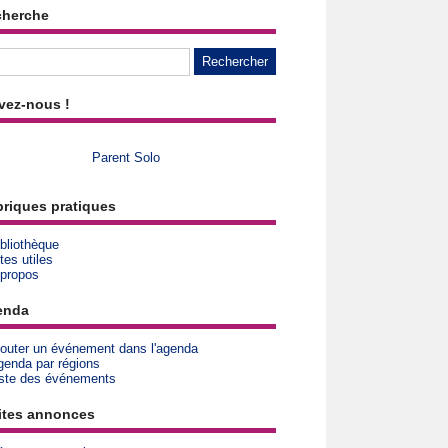
cherche
vez-nous !
Parent Solo
riques pratiques
bliothèque
tes utiles
 propos
enda
jouter un événement dans l'agenda
genda par régions
iste des événements
ites annonces