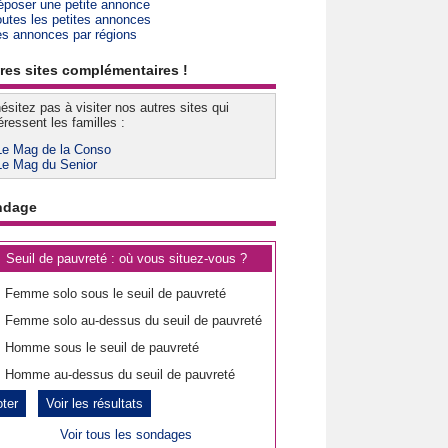
époser une petite annonce
outes les petites annonces
es annonces par régions
res sites complémentaires !
ésitez pas à visiter nos autres sites qui
éressent les familles :
Le Mag de la Conso
Le Mag du Senior
ndage
Seuil de pauvreté : où vous situez-vous ?
Femme solo sous le seuil de pauvreté
Femme solo au-dessus du seuil de pauvreté
Homme sous le seuil de pauvreté
Homme au-dessus du seuil de pauvreté
Voir les résultats
Voir tous les sondages