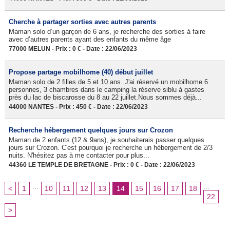
Cherche à partager sorties avec autres parents
Maman solo d’un garçon de 6 ans, je recherche des sorties à faire
avec d’autres parents ayant des enfants du même âge
77000 MELUN - Prix : 0 € - Date : 22/06/2023
Propose partage mobilhome (40) début juillet
Maman solo de 2 filles de 5 et 10 ans. J'ai réservé un mobilhome 6
personnes, 3 chambres dans le camping la réserve siblu à gastes
près du lac de biscarosse du 8 au 22 juillet.Nous sommes déjà...
44000 NANTES - Prix : 450 € - Date : 22/06/2023
Recherche hébergement quelques jours sur Crozon
Maman de 2 enfants (12 & 9ans), je souhaiterais passer quelques
jours sur Crozon. C'est pourquoi je recherche un hébergement de 2/3
nuits. N'hésitez pas à me contacter pour plus...
44360 LE TEMPLE DE BRETAGNE - Prix : 0 € - Date : 22/06/2023
...
...
<
1
10
11
12
13
14
15
16
17
18
22
>