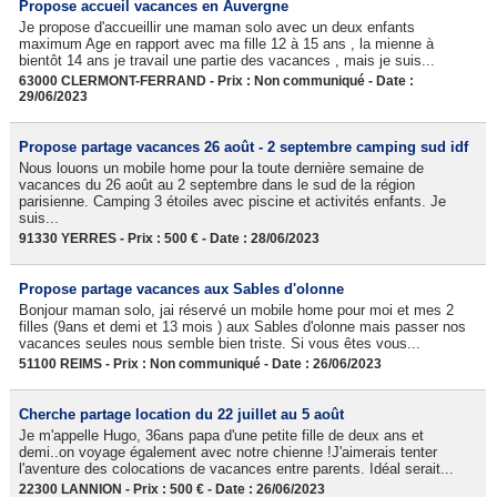
Propose accueil vacances en Auvergne
Je propose d'accueillir une maman solo avec un deux enfants
maximum Age en rapport avec ma fille 12 à 15 ans , la mienne à
bientôt 14 ans je travail une partie des vacances , mais je suis...
63000 CLERMONT-FERRAND - Prix : Non communiqué - Date :
29/06/2023
Propose partage vacances 26 août - 2 septembre camping sud idf
Nous louons un mobile home pour la toute dernière semaine de
vacances du 26 août au 2 septembre dans le sud de la région
parisienne. Camping 3 étoiles avec piscine et activités enfants. Je
suis...
91330 YERRES - Prix : 500 € - Date : 28/06/2023
Propose partage vacances aux Sables d'olonne
Bonjour maman solo, jai réservé un mobile home pour moi et mes 2
filles (9ans et demi et 13 mois ) aux Sables d'olonne mais passer nos
vacances seules nous semble bien triste. Si vous êtes vous...
51100 REIMS - Prix : Non communiqué - Date : 26/06/2023
Cherche partage location du 22 juillet au 5 août
Je m'appelle Hugo, 36ans papa d'une petite fille de deux ans et
demi..on voyage également avec notre chienne !J'aimerais tenter
l'aventure des colocations de vacances entre parents. Idéal serait...
22300 LANNION - Prix : 500 € - Date : 26/06/2023