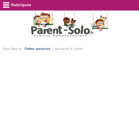
Vous êtes ici :
Petites annonces
> Vacances & Loisirs