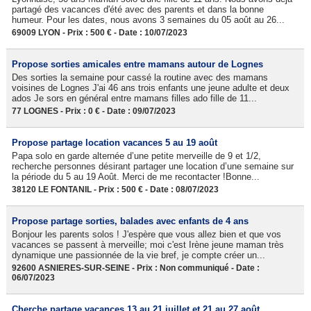
partagé des vacances d'été avec des parents et dans la bonne
humeur. Pour les dates, nous avons 3 semaines du 05 août au 26...
69009 LYON - Prix : 500 € - Date : 10/07/2023
Propose sorties amicales entre mamans autour de Lognes
Des sorties la semaine pour cassé la routine avec des mamans
voisines de Lognes J'ai 46 ans trois enfants une jeune adulte et deux
ados Je sors en général entre mamans filles ado fille de 11...
77 LOGNES - Prix : 0 € - Date : 09/07/2023
Propose partage location vacances 5 au 19 août
Papa solo en garde alternée d’une petite merveille de 9 et 1/2,
recherche personnes désirant partager une location d’une semaine sur
la période du 5 au 19 Août. Merci de me recontacter !Bonne...
38120 LE FONTANIL - Prix : 500 € - Date : 08/07/2023
Propose partage sorties, balades avec enfants de 4 ans
Bonjour les parents solos ! J'espère que vous allez bien et que vos
vacances se passent à merveille; moi c'est Irène jeune maman très
dynamique une passionnée de la vie bref, je compte créer un...
92600 ASNIERES-SUR-SEINE - Prix : Non communiqué - Date :
06/07/2023
Cherche partage vacances 13 au 21 juillet et 21 au 27 août