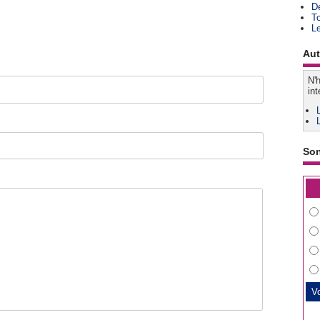
D
T
L
Aut
N'h
int
So