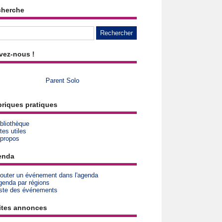
cherche
vez-nous !
Parent Solo
riques pratiques
bliothèque
tes utiles
 propos
enda
jouter un événement dans l'agenda
genda par régions
iste des événements
ites annonces