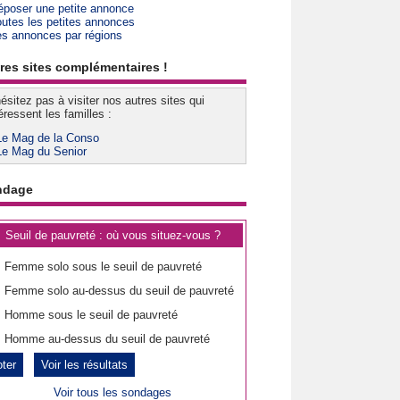
époser une petite annonce
outes les petites annonces
es annonces par régions
res sites complémentaires !
ésitez pas à visiter nos autres sites qui
éressent les familles :
Le Mag de la Conso
Le Mag du Senior
ndage
Seuil de pauvreté : où vous situez-vous ?
Femme solo sous le seuil de pauvreté
Femme solo au-dessus du seuil de pauvreté
Homme sous le seuil de pauvreté
Homme au-dessus du seuil de pauvreté
Voir les résultats
Voir tous les sondages