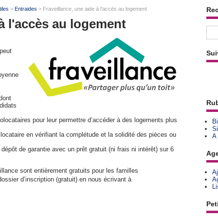
tiles
>
Entraides
> Fraveillance, une aide à l'accès au logement
Re
 à l'accès au logement
 peut
Sui
toyenne
dont
Rub
didats
olocataires pour leur permettre d’accéder à des logements plus
Bi
Si
ocataire en vérifiant la complétude et la solidité des pièces ou
A
pôt de garantie avec un prêt gratuit (ni frais ni intérêt) sur 6
Ag
llance sont entièrement gratuits pour les familles
A
sier d’inscription (gratuit) en nous écrivant à
A
L
Pet