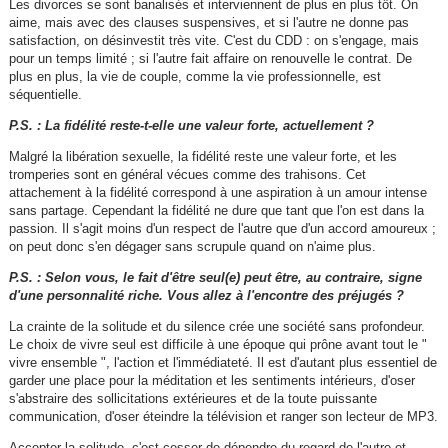
Les divorces se sont banalisés et interviennent de plus en plus tôt. On
aime, mais avec des clauses suspensives, et si l'autre ne donne pas
satisfaction, on désinvestit très vite. C'est du CDD : on s'engage, mais
pour un temps limité ; si l'autre fait affaire on renouvelle le contrat. De
plus en plus, la vie de couple, comme la vie professionnelle, est
séquentielle.
P.S. : La fidélité reste-t-elle une valeur forte, actuellement ?
Malgré la libération sexuelle, la fidélité reste une valeur forte, et les
tromperies sont en général vécues comme des trahisons. Cet
attachement à la fidélité correspond à une aspiration à un amour intense
sans partage. Cependant la fidélité ne dure que tant que l'on est dans la
passion. Il s'agit moins d'un respect de l'autre que d'un accord amoureux ;
on peut donc s'en dégager sans scrupule quand on n'aime plus.
P.S. : Selon vous, le fait d'être seul(e) peut être, au contraire, signe
d'une personnalité riche. Vous allez à l'encontre des préjugés ?
La crainte de la solitude et du silence crée une société sans profondeur.
Le choix de vivre seul est difficile à une époque qui prône avant tout le "
vivre ensemble ", l'action et l'immédiateté. Il est d'autant plus essentiel de
garder une place pour la méditation et les sentiments intérieurs, d'oser
s'abstraire des sollicitations extérieures et de la toute puissante
communication, d'oser éteindre la télévision et ranger son lecteur de MP3.
Accepter la solitude, c'est cesser de dépendre du regard de l'autre et