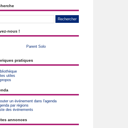
cherche
vez-nous !
Parent Solo
riques pratiques
bliothèque
tes utiles
 propos
enda
jouter un événement dans l'agenda
genda par régions
iste des événements
ites annonces