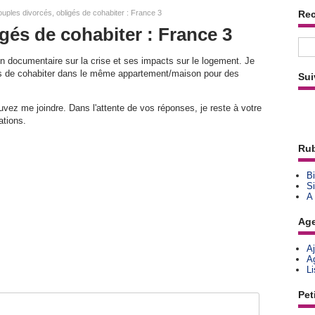
uples divorcés, obligés de cohabiter : France 3
Re
gés de cohabiter : France 3
un documentaire sur la crise et ses impacts sur le logement. Je
gés de cohabiter dans le même appartement/maison pour des
Sui
uvez me joindre. Dans l'attente de vos réponses, je reste à votre
ations.
Rub
Bi
Si
A
Ag
A
A
L
Pet