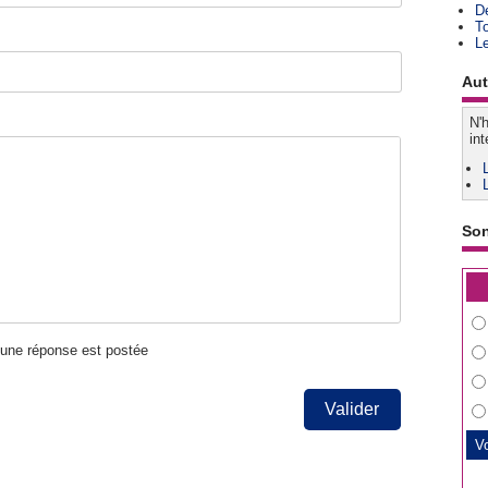
D
T
L
Aut
N'h
int
So
u'une réponse est postée
Valider