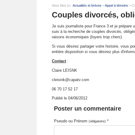
Vous êtes ici :
Actualités et brèves
>
Appel à témoins
> Co
Couples divorcés, obli
Je suis journaliste pour France 3 et je prépare 
suis à la recherche de couples divorcés, obli
raisons économiques (loyers trop chers).
Si vous désirez partager votre histoire, vous po
entière disposition si vous désirez plus d'inform
Contact
:
Claire LEISNK
cleisink@capatv.com
06 70 17 52 17
Publié le 04/06/2012
Poster un commentaire
Pseudo ou Prénom
*
(obligatoire)