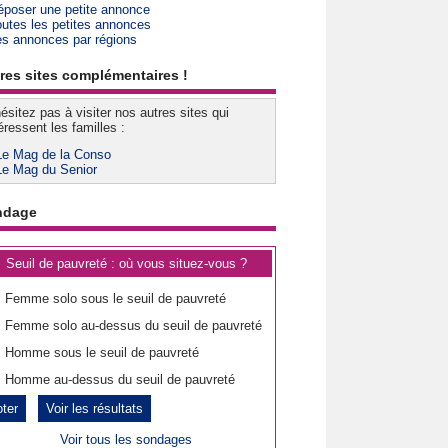
époser une petite annonce
outes les petites annonces
es annonces par régions
res sites complémentaires !
ésitez pas à visiter nos autres sites qui
éressent les familles :
Le Mag de la Conso
Le Mag du Senior
ndage
Seuil de pauvreté : où vous situez-vous ?
Femme solo sous le seuil de pauvreté
Femme solo au-dessus du seuil de pauvreté
Homme sous le seuil de pauvreté
Homme au-dessus du seuil de pauvreté
Voir les résultats
Voir tous les sondages