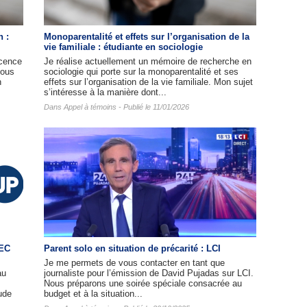
n :
Monoparentalité et effets sur l’organisation de la
vie familiale : étudiante en sociologie
cence
Je réalise actuellement un mémoire de recherche en
nous
sociologie qui porte sur la monoparentalité et ses
n
effets sur l’organisation de la vie familiale. Mon sujet
s’intéresse à la manière dont...
Dans
Appel à témoins
- Publié le 11/01/2026
HEC
Parent solo en situation de précarité : LCI
Je me permets de vous contacter en tant que
au
journaliste pour l’émission de David Pujadas sur LCI.
Nous préparons une soirée spéciale consacrée au
ude
budget et à la situation...