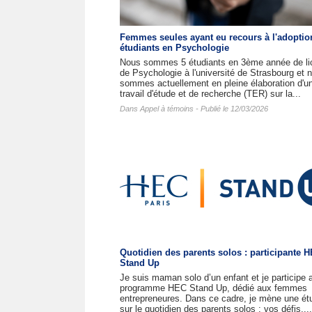
Femmes seules ayant eu recours à l'adoptio
étudiants en Psychologie
Nous sommes 5 étudiants en 3ème année de li
de Psychologie à l'université de Strasbourg et 
sommes actuellement en pleine élaboration d'u
travail d'étude et de recherche (TER) sur la...
Dans
Appel à témoins
- Publié le 12/03/2026
Quotidien des parents solos : participante 
Stand Up
Je suis maman solo d’un enfant et je participe 
programme HEC Stand Up, dédié aux femmes
entrepreneures. Dans ce cadre, je mène une ét
sur le quotidien des parents solos : vos défis,...