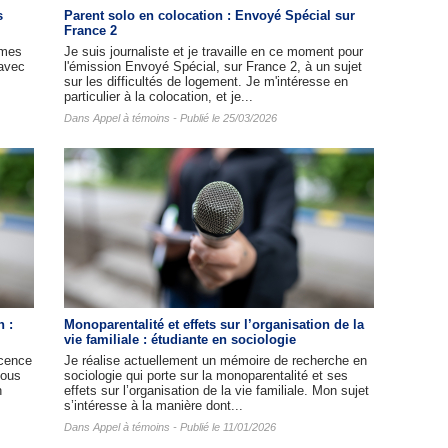
s
Parent solo en colocation : Envoyé Spécial sur
France 2
mmes
Je suis journaliste et je travaille en ce moment pour
(avec
l'émission Envoyé Spécial, sur France 2, à un sujet
sur les difficultés de logement. Je m'intéresse en
particulier à la colocation, et je...
Dans
Appel à témoins
- Publié le 25/03/2026
n :
Monoparentalité et effets sur l’organisation de la
vie familiale : étudiante en sociologie
cence
Je réalise actuellement un mémoire de recherche en
nous
sociologie qui porte sur la monoparentalité et ses
n
effets sur l’organisation de la vie familiale. Mon sujet
s’intéresse à la manière dont...
Dans
Appel à témoins
- Publié le 11/01/2026