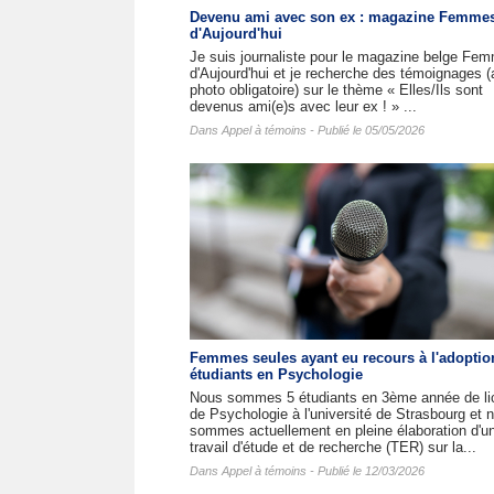
Devenu ami avec son ex : magazine Femme
d'Aujourd'hui
Je suis journaliste pour le magazine belge Fe
d'Aujourd'hui et je recherche des témoignages 
photo obligatoire) sur le thème « Elles/Ils sont
devenus ami(e)s avec leur ex ! » ...
Dans
Appel à témoins
- Publié le 05/05/2026
Femmes seules ayant eu recours à l'adoptio
étudiants en Psychologie
Nous sommes 5 étudiants en 3ème année de li
de Psychologie à l'université de Strasbourg et 
sommes actuellement en pleine élaboration d'u
travail d'étude et de recherche (TER) sur la...
Dans
Appel à témoins
- Publié le 12/03/2026