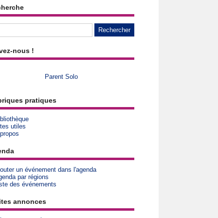
cherche
vez-nous !
Parent Solo
riques pratiques
bliothèque
tes utiles
 propos
enda
jouter un événement dans l'agenda
genda par régions
iste des événements
ites annonces