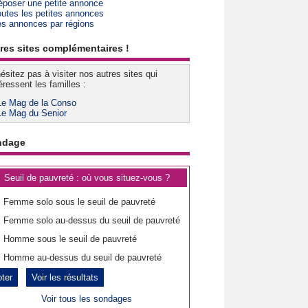
époser une petite annonce
outes les petites annonces
es annonces par régions
res sites complémentaires !
ésitez pas à visiter nos autres sites qui
éressent les familles :
Le Mag de la Conso
Le Mag du Senior
ndage
Seuil de pauvreté : où vous situez-vous ?
Femme solo sous le seuil de pauvreté
Femme solo au-dessus du seuil de pauvreté
Homme sous le seuil de pauvreté
Homme au-dessus du seuil de pauvreté
Voir les résultats
Voir tous les sondages