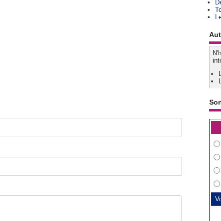
D
T
L
Aut
N'h
int
So