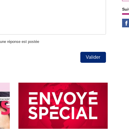
Sui
u'une réponse est postée
Valider