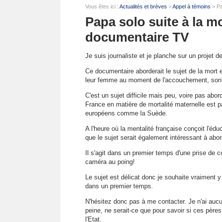
Vous êtes ici :
Actualités et brèves
>
Appel à témoins
> Pa
Papa solo suite à la m
documentaire TV
Je suis journaliste et je planche sur un projet d
Ce documentaire aborderait le sujet de la mort
leur femme au moment de l'accouchement, sont 
C'est un sujet difficile mais peu, voire pas abord
France en matière de mortalité maternelle est p
européens comme la Suède.
A l'heure où la mentalité française conçoit l'éd
que le sujet serait également intéressant à abor
Il s'agit dans un premier temps d'une prise de 
caméra au poing!
Le sujet est délicat donc je souhaite vraiment y
dans un premier temps.
N'hésitez donc pas à me contacter. Je n'ai aucu
peine, ne serait-ce que pour savoir si ces pères
l'Etat.