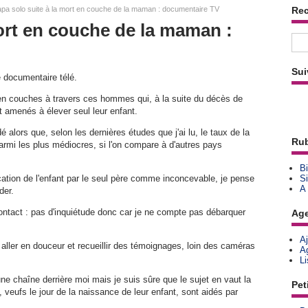
pa solo suite à la mort en couche de la maman : documentaire TV
Re
ort en couche de la maman :
Sui
e documentaire télé.
 en couches à travers ces hommes qui, à la suite du décès de
amenés à élever seul leur enfant.
é alors que, selon les dernières études que j'ai lu, le taux de la
Rub
armi les plus médiocres, si l'on compare à d'autres pays
Bi
ucation de l'enfant par le seul père comme inconcevable, je pense
Si
A
der.
contact : pas d'inquiétude donc car je ne compte pas débarquer
Ag
A
 aller en douceur et recueillir des témoignages, loin des caméras
A
L
ne chaîne derrière moi mais je suis sûre que le sujet en vaut la
Pet
, veufs le jour de la naissance de leur enfant, sont aidés par