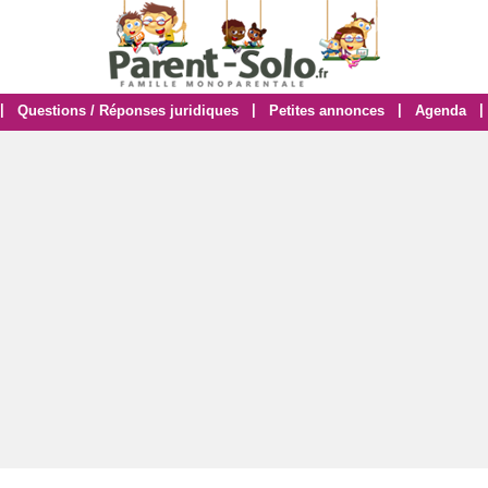
|
|
|
|
Questions / Réponses juridiques
Petites annonces
Agenda