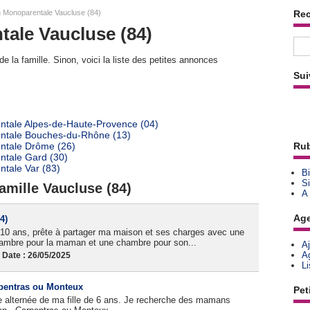
n Monoparentale Vaucluse (84)
Re
ale Vaucluse (84)
e la famille. Sinon, voici la liste des petites annonces
Sui
ntale Alpes-de-Haute-Provence (04)
entale Bouches-du-Rhône (13)
ntale Drôme (26)
Rub
ntale Gard (30)
tale Var (83)
Bi
Si
amille Vaucluse (84)
A
Ag
4)
t 10 ans, prête à partager ma maison et ses charges avec une
hambre pour la maman et une chambre pour son...
A
A
 Date : 26/05/2025
L
rpentras ou Monteux
Pet
 alternée de ma fille de 6 ans. Je recherche des mamans