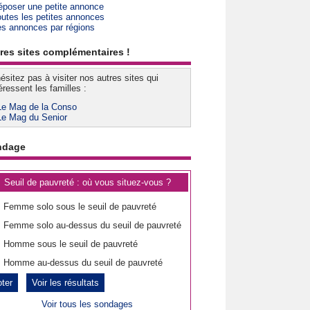
époser une petite annonce
outes les petites annonces
es annonces par régions
res sites complémentaires !
ésitez pas à visiter nos autres sites qui
éressent les familles :
Le Mag de la Conso
Le Mag du Senior
ndage
Seuil de pauvreté : où vous situez-vous ?
Femme solo sous le seuil de pauvreté
Femme solo au-dessus du seuil de pauvreté
Homme sous le seuil de pauvreté
Homme au-dessus du seuil de pauvreté
Voir les résultats
Voir tous les sondages