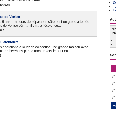
an , Carpentras ou Monteux .
D
06/2024
T
L
es de Venise
Aut
de 6 ans. En cours de séparation sûrement en garde alternée,
de Venise où ma fille ira à l'école, ou...
N'h
024
int
ou alentours
nous cherchons à louer en colocation une grande maison avec
us recherchons plus à monter vers le haut du...
So
23