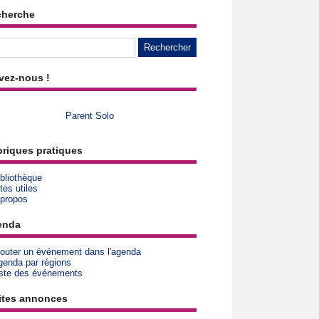
cherche
vez-nous !
Parent Solo
riques pratiques
bliothèque
tes utiles
 propos
enda
jouter un événement dans l'agenda
genda par régions
iste des événements
ites annonces