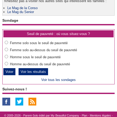
N'hésitez pas à visiter nos autres sites qui intéressent les familles :
Le Mag de la Conso
Le Mag du Senior
Sondage
Seuil de pauvreté : où vous situez-vous ?
Femme solo sous le seuil de pauvreté
Femme solo au-dessus du seuil de pauvreté
Homme sous le seuil de pauvreté
Homme au-dessus du seuil de pauvreté
Voir les résultats
Voir tous les sondages
Suivez-nous !
© 2005-2026 - Parent-Solo édité par
My Beautiful Company
-
Plan
-
Mentions légales
-