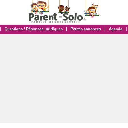
|
|
|
|
Questions / Réponses juridiques
Petites annonces
Agenda