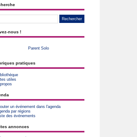
cherche
vez-nous !
Parent Solo
riques pratiques
bliothèque
tes utiles
 propos
enda
jouter un événement dans l'agenda
genda par régions
iste des événements
ites annonces