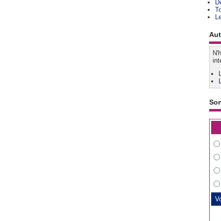
D
T
L
Aut
N'h
int
So