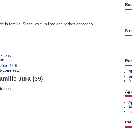
Re
e la famille. Sinon, voici la liste des petites annonces
Sui
r (21)
25)
Rub
aône (70)
-Loire (71)
Bi
Si
amille Jura (39)
A
rtement.
Ag
A
A
L
Pet