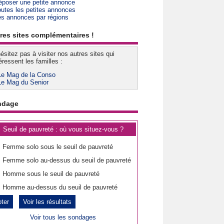
époser une petite annonce
outes les petites annonces
es annonces par régions
res sites complémentaires !
ésitez pas à visiter nos autres sites qui
éressent les familles :
Le Mag de la Conso
Le Mag du Senior
ndage
Seuil de pauvreté : où vous situez-vous ?
Femme solo sous le seuil de pauvreté
Femme solo au-dessus du seuil de pauvreté
Homme sous le seuil de pauvreté
Homme au-dessus du seuil de pauvreté
Voir les résultats
Voir tous les sondages