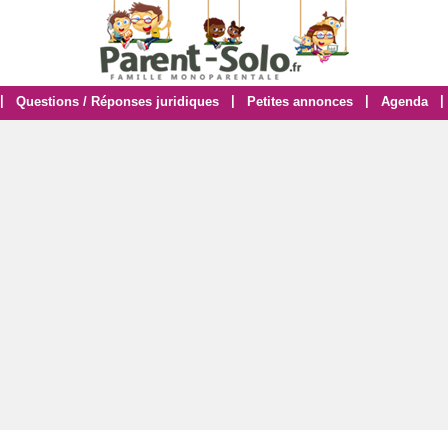
|
|
|
|
Questions / Réponses juridiques
Petites annonces
Agenda