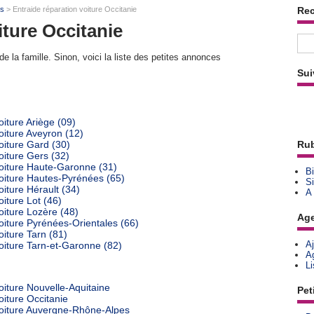
ts
> Entraide réparation voiture Occitanie
Re
iture Occitanie
e la famille. Sinon, voici la liste des petites annonces
Sui
iture Ariège (09)
oiture Aveyron (12)
oiture Gard (30)
Rub
oiture Gers (32)
voiture Haute-Garonne (31)
Bi
voiture Hautes-Pyrénées (65)
Si
iture Hérault (34)
A
iture Lot (46)
oiture Lozère (48)
Ag
oiture Pyrénées-Orientales (66)
oiture Tarn (81)
A
oiture Tarn-et-Garonne (82)
A
L
oiture Nouvelle-Aquitaine
Pet
oiture Occitanie
voiture Auvergne-Rhône-Alpes