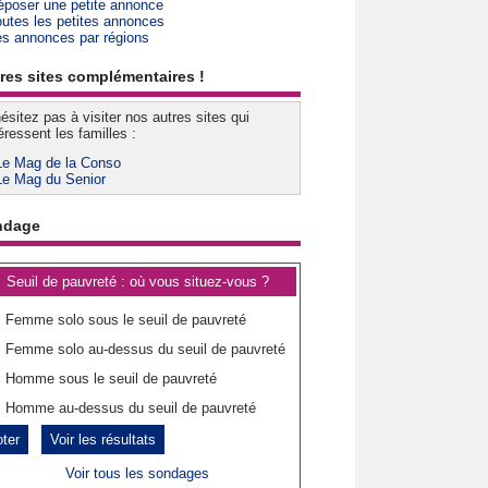
époser une petite annonce
outes les petites annonces
es annonces par régions
res sites complémentaires !
ésitez pas à visiter nos autres sites qui
éressent les familles :
Le Mag de la Conso
Le Mag du Senior
ndage
Seuil de pauvreté : où vous situez-vous ?
Femme solo sous le seuil de pauvreté
Femme solo au-dessus du seuil de pauvreté
Homme sous le seuil de pauvreté
Homme au-dessus du seuil de pauvreté
Voir les résultats
Voir tous les sondages