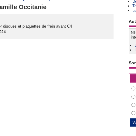
D
amille Occitanie
T
L
Aut
 disques et plaquettes de frein avant C4
2024
N'h
int
So