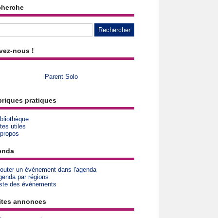
cherche
vez-nous !
Parent Solo
riques pratiques
bliothèque
tes utiles
 propos
enda
jouter un événement dans l'agenda
genda par régions
iste des événements
ites annonces