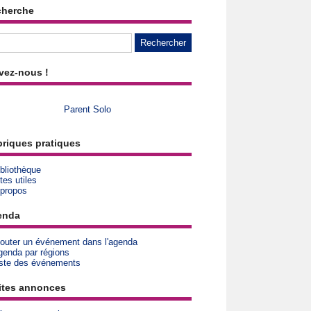
cherche
vez-nous !
Parent Solo
riques pratiques
bliothèque
tes utiles
 propos
enda
jouter un événement dans l'agenda
genda par régions
iste des événements
ites annonces