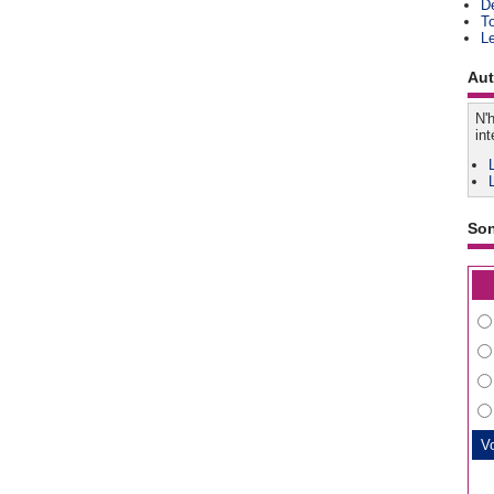
D
T
L
Aut
N'h
int
So