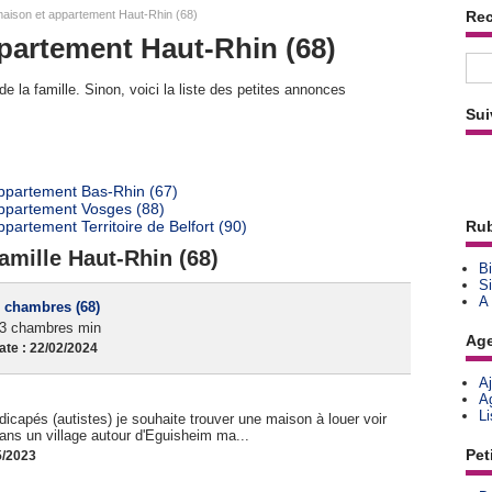
aison et appartement Haut-Rhin (68)
Re
partement Haut-Rhin (68)
e la famille. Sinon, voici la liste des petites annonces
Sui
appartement Bas-Rhin (67)
appartement Vosges (88)
partement Territoire de Belfort (90)
Rub
amille Haut-Rhin (68)
Bi
Si
A
3 chambres (68)
n 3 chambres min
Ag
te : 22/02/2024
A
A
L
icapés (autistes) je souhaite trouver une maison à louer voir
dans un village autour d'Eguisheim ma...
Pet
5/2023