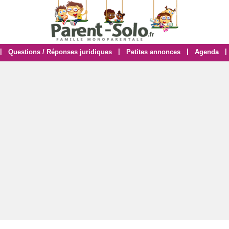
|
|
|
|
Questions / Réponses juridiques
Petites annonces
Agenda