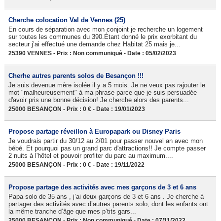
Cherche colocation Val de Vennes (25)
En cours de séparation avec mon conjoint je recherche un logement
sur toutes les communes du 390.Étant donné le prix exorbitant du
secteur j’ai effectué une demande chez Habitat 25 mais je...
25390 VENNES - Prix : Non communiqué - Date : 05/02/2023
Cherhe autres parents solos de Besançon !!!
Je suis devenue mère isolée il y a 5 mois. Je ne veux pas rajouter le
mot "malheureusement" à ma phrase parce que je suis persuadée
d'avoir pris une bonne décision! Je cherche alors des parents...
25000 BESANÇON - Prix : 0 € - Date : 19/01/2023
Propose partage réveillon à Europapark ou Disney Paris
Je voudrais partir du 30/12 au 2/01 pour passer nouvel an avec mon
bébé. Et pourquoi pas un grand parc d'attractions!! Je compte passer
2 nuits à l'hôtel et pouvoir profiter du parc au maximum....
25000 BESANÇON - Prix : 0 € - Date : 19/11/2022
Propose partage des activités avec mes garçons de 3 et 6 ans
Papa solo de 35 ans , j’ai deux garçons de 3 et 6 ans . Je cherche à
partager des activités avec d’autres parents solo, dont les enfants ont
la même tranche d’âge que mes p’tits gars...
25000 BESANÇON - Prix : Non communiqué - Date : 07/11/2022