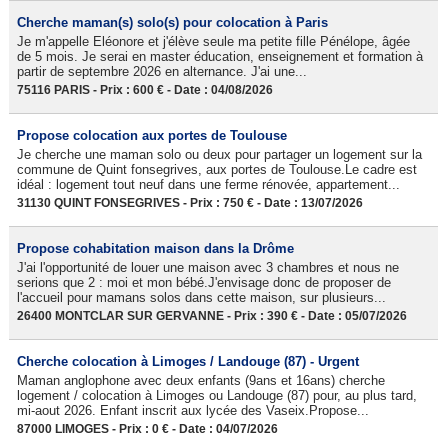
Cherche maman(s) solo(s) pour colocation à Paris
Je m'appelle Eléonore et j'élève seule ma petite fille Pénélope, âgée
de 5 mois. Je serai en master éducation, enseignement et formation à
partir de septembre 2026 en alternance. J'ai une...
75116 PARIS - Prix : 600 € - Date : 04/08/2026
Propose colocation aux portes de Toulouse
Je cherche une maman solo ou deux pour partager un logement sur la
commune de Quint fonsegrives, aux portes de Toulouse.Le cadre est
idéal : logement tout neuf dans une ferme rénovée, appartement...
31130 QUINT FONSEGRIVES - Prix : 750 € - Date : 13/07/2026
Propose cohabitation maison dans la Drôme
J'ai l'opportunité de louer une maison avec 3 chambres et nous ne
serions que 2 : moi et mon bébé.J'envisage donc de proposer de
l'accueil pour mamans solos dans cette maison, sur plusieurs...
26400 MONTCLAR SUR GERVANNE - Prix : 390 € - Date : 05/07/2026
Cherche colocation à Limoges / Landouge (87) - Urgent
Maman anglophone avec deux enfants (9ans et 16ans) cherche
logement / colocation à Limoges ou Landouge (87) pour, au plus tard,
mi-aout 2026. Enfant inscrit aux lycée des Vaseix.Propose...
87000 LIMOGES - Prix : 0 € - Date : 04/07/2026