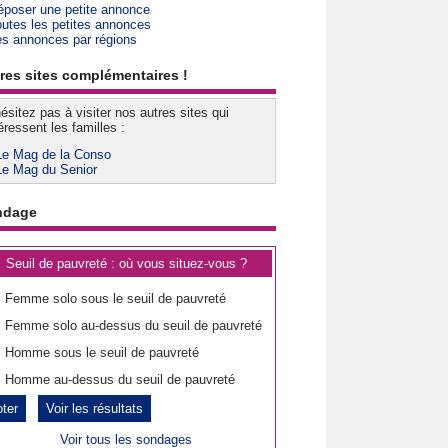
époser une petite annonce
outes les petites annonces
es annonces par régions
res sites complémentaires !
ésitez pas à visiter nos autres sites qui
éressent les familles :
Le Mag de la Conso
Le Mag du Senior
ndage
Seuil de pauvreté : où vous situez-vous ?
Femme solo sous le seuil de pauvreté
Femme solo au-dessus du seuil de pauvreté
Homme sous le seuil de pauvreté
Homme au-dessus du seuil de pauvreté
Voir les résultats
Voir tous les sondages