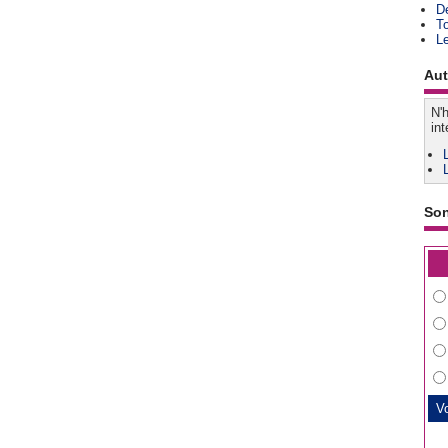
D
T
L
Aut
N'h
int
So