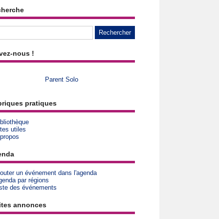
cherche
vez-nous !
Parent Solo
riques pratiques
bliothèque
tes utiles
 propos
enda
jouter un événement dans l'agenda
genda par régions
iste des événements
ites annonces