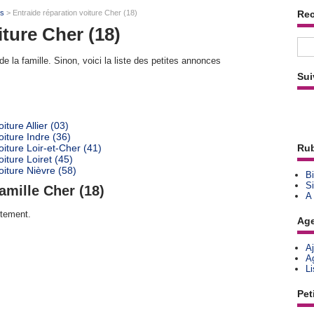
ts
> Entraide réparation voiture Cher (18)
Re
iture Cher (18)
e la famille. Sinon, voici la liste des petites annonces
Sui
ture Allier (03)
iture Indre (36)
iture Loir-et-Cher (41)
Rub
iture Loiret (45)
oiture Nièvre (58)
Bi
Si
amille Cher (18)
A
rtement.
Ag
A
A
L
Pet