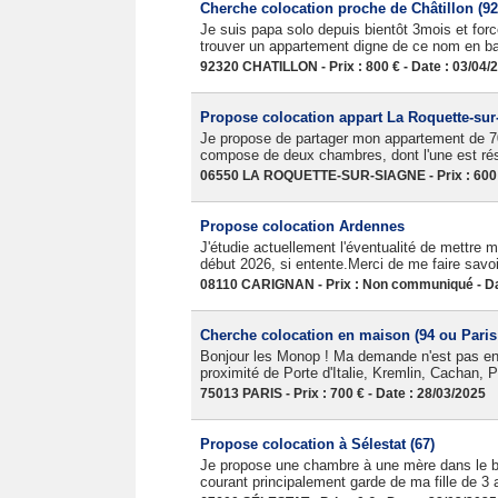
Cherche colocation proche de Châtillon (92
Je suis papa solo depuis bientôt 3mois et forc
trouver un appartement digne de ce nom en banl
92320 CHATILLON - Prix : 800 € - Date : 03/04/
Propose colocation appart La Roquette-sur
Je propose de partager mon appartement de 70
compose de deux chambres, dont l'une est rése
06550 LA ROQUETTE-SUR-SIAGNE - Prix : 600 €
Propose colocation Ardennes
J'étudie actuellement l'éventualité de mettre m
début 2026, si entente.Merci de me faire savoi
08110 CARIGNAN - Prix : Non communiqué - Da
Cherche colocation en maison (94 ou Paris
Bonjour les Monop ! Ma demande n'est pas enco
proximité de Porte d'Italie, Kremlin, Cachan,
75013 PARIS - Prix : 700 € - Date : 28/03/2025
Propose colocation à Sélestat (67)
Je propose une chambre à une mère dans le b
courant principalement garde de ma fille de 