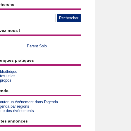
cherche
vez-nous !
Parent Solo
riques pratiques
bliothèque
tes utiles
 propos
enda
jouter un événement dans l'agenda
genda par régions
iste des événements
ites annonces