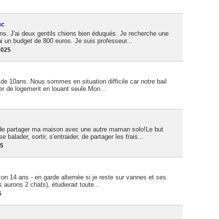
uc
s. J'ai deux gentils chiens bien éduqués. Je recherche une
ai un budget de 800 euros. Je suis professeur...
2025
s de 10ans. Nous sommes en situation difficile car notre bail
uver de logement en louant seule.Mon...
 de partager ma maison avec une autre maman solo!Le but
lader, sortir, s'entraider, de partager les frais...
25
rçon 14 ans - en garde alternée si je reste sur vannes et ses
aurons 2 chats), étudierait toute...
5