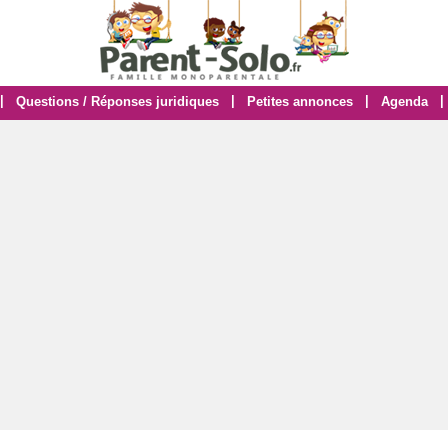
|
|
|
|
Questions / Réponses juridiques
Petites annonces
Agenda