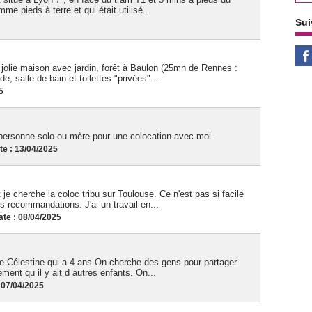
e pieds à terre et qui était utilisé...
Sui
jolie maison avec jardin, forêt à Baulon (25mn de Rennes :
 salle de bain et toilettes "privées"...
5
personne solo ou mère pour une colocation avec moi.
e : 13/04/2025
 je cherche la coloc tribu sur Toulouse. Ce n'est pas si facile
s recommandations. J'ai un travail en...
te : 08/04/2025
lle Célestine qui a 4 ans.On cherche des gens pour partager
ement qu il y ait d autres enfants. On...
 07/04/2025