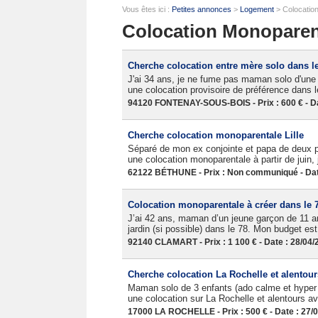
Vous êtes ici :
Petites annonces
>
Logement
> Colocatio
Colocation Monoparent
Cherche colocation entre mère solo dans le
J'ai 34 ans, je ne fume pas maman solo d'une j
une colocation provisoire de préférence dans l
94120 FONTENAY-SOUS-BOIS - Prix : 600 € - Da
Cherche colocation monoparentale Lille
Séparé de mon ex conjointe et papa de deux p
une colocation monoparentale à partir de juin, j
62122 BÉTHUNE - Prix : Non communiqué - Dat
Colocation monoparentale à créer dans le 
J’ai 42 ans, maman d’un jeune garçon de 11 a
jardin (si possible) dans le 78. Mon budget es
92140 CLAMART - Prix : 1 100 € - Date : 28/04/
Cherche colocation La Rochelle et alentour
Maman solo de 3 enfants (ado calme et hyper mâ
une colocation sur La Rochelle et alentours a
17000 LA ROCHELLE - Prix : 500 € - Date : 27/