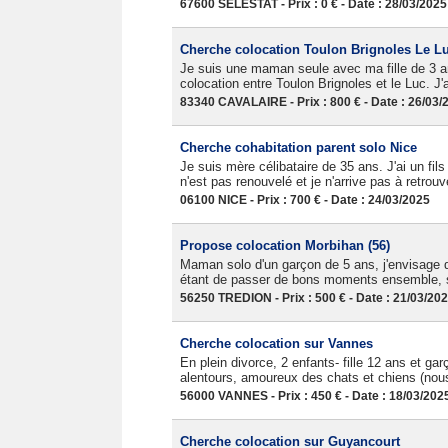
67600 SÉLESTAT - Prix : 0 € - Date : 28/03/2025
Cherche colocation Toulon Brignoles Le L
Je suis une maman seule avec ma fille de 3 an
colocation entre Toulon Brignoles et le Luc. J'
83340 CAVALAIRE - Prix : 800 € - Date : 26/03/
Cherche cohabitation parent solo Nice
Je suis mère célibataire de 35 ans. J'ai un fil
n'est pas renouvelé et je n'arrive pas à retro
06100 NICE - Prix : 700 € - Date : 24/03/2025
Propose colocation Morbihan (56)
Maman solo d'un garçon de 5 ans, j'envisage
étant de passer de bons moments ensemble, se ba
56250 TREDION - Prix : 500 € - Date : 21/03/20
Cherche colocation sur Vannes
En plein divorce, 2 enfants- fille 12 ans et ga
alentours, amoureux des chats et chiens (nous 
56000 VANNES - Prix : 450 € - Date : 18/03/202
Cherche colocation sur Guyancourt