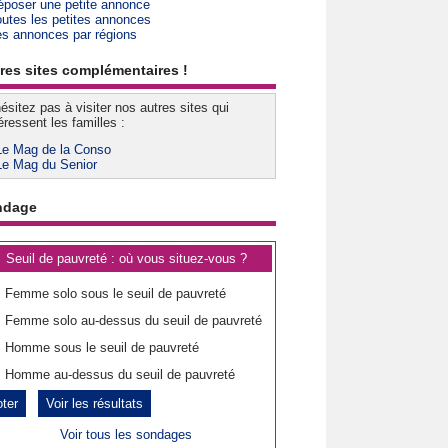
époser une petite annonce
outes les petites annonces
es annonces par régions
res sites complémentaires !
ésitez pas à visiter nos autres sites qui
éressent les familles :
Le Mag de la Conso
Le Mag du Senior
ndage
Seuil de pauvreté : où vous situez-vous ?
Femme solo sous le seuil de pauvreté
Femme solo au-dessus du seuil de pauvreté
Homme sous le seuil de pauvreté
Homme au-dessus du seuil de pauvreté
Voir les résultats
Voir tous les sondages