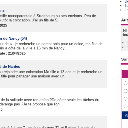
D
T
L
ons
amille monoparentale à Strasbourg ou ses environs. Peu de
Aut
utôt la colocation. J’ai un fils de 5...
/2025
N'h
int
n de Nancy (54)
r deux, je recherche un parent solo pour un coloc, ma fille de
 à côté de la ville à 15 min de Nancy,...
te : 21/04/2025
So
d de Nantes
 rejoindre une colocation.Ma fille a 13 ans et je recherche un
fille pour partager une maison avec un...
de la solitude avec ton enfant?De gérer seule les tâches du
dérange pas ?Je te propose que l'on...
25
itué à Lyon 7 , en face du tram T1 et 5 mins à pieds du