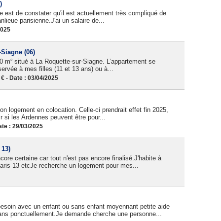
)
e est de constater qu'il est actuellement très compliqué de
ieue parisienne.J'ai un salaire de...
2025
-Siagne (06)
 m² situé à La Roquette-sur-Siagne. L’appartement se
rvée à mes filles (11 et 13 ans) ou à...
 - Date : 03/04/2025
on logement en colocation. Celle-ci prendrait effet fin 2025,
r si les Ardennes peuvent être pour...
te : 29/03/2025
 13)
re certaine car tout n'est pas encore finalisé.J'habite à
 Paris 13 etcJe recherche un logement pour mes...
esoin avec un enfant ou sans enfant moyennant petite aide
3 ans ponctuellement.Je demande cherche une personne...