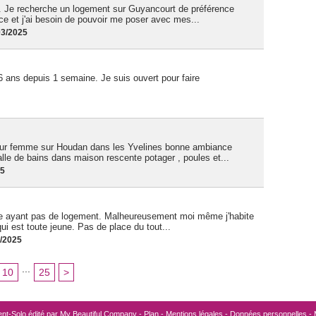
. Je recherche un logement sur Guyancourt de préférence
ce et j'ai besoin de pouvoir me poser avec mes...
03/2025
 ans depuis 1 semaine. Je suis ouvert pour faire
our femme sur Houdan dans les Yvelines bonne ambiance
le de bains dans maison rescente potager , poules et...
25
 rue ayant pas de logement. Malheureusement moi même j'habite
i est toute jeune. Pas de place du tout...
3/2025
...
10
25
>
nt-Solo édité par
My Beautiful Company
-
Plan
-
Mentions légales
-
Données personnelles
-