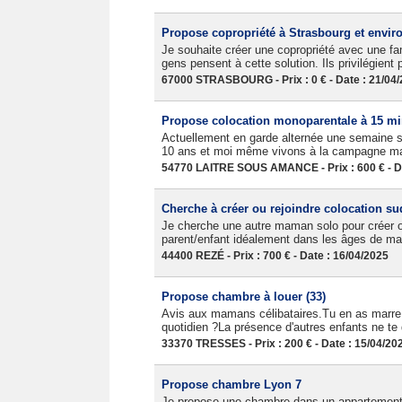
Propose copropriété à Strasbourg et envir
Je souhaite créer une copropriété avec une f
gens pensent à cette solution. Ils privilégient pl
67000 STRASBOURG - Prix : 0 € - Date : 21/04
Propose colocation monoparentale à 15 mi
Actuellement en garde alternée une semaine su
10 ans et moi même vivons à la campagne mais
54770 LAITRE SOUS AMANCE - Prix : 600 € - Da
Cherche à créer ou rejoindre colocation su
Je cherche une autre maman solo pour créer ou
parent/enfant idéalement dans les âges de ma 
44400 REZÉ - Prix : 700 € - Date : 16/04/2025
Propose chambre à louer (33)
Avis aux mamans célibataires.Tu en as marre 
quotidien ?La présence d'autres enfants ne te 
33370 TRESSES - Prix : 200 € - Date : 15/04/20
Propose chambre Lyon 7
Je propose une chambre dans un appartement s