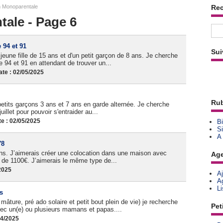
n Monoparentale
Re
ale - Page 6
 94 et 91
Sui
eune fille de 15 ans et d'un petit garçon de 8 ans. Je cherche
e 94 et 91 en attendant de trouver un...
te : 02/05/2025
Rub
etits garçons 3 ans et 7 ans en garde alternée. Je cherche
uillet pour pouvoir s'entraider au...
e : 02/05/2025
Bi
Si
A
78
ns. J’aimerais créer une colocation dans une maison avec
Ag
t de 1100€. J’aimerais le même type de...
2025
A
A
L
s
ture, pré ado solaire et petit bout plein de vie) je recherche
Pet
vec un(e) ou plusieurs mamans et papas....
04/2025