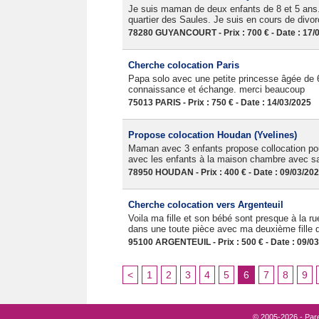
Je suis maman de deux enfants de 8 et 5 ans
quartier des Saules. Je suis en cours de divor
78280 GUYANCOURT - Prix : 700 € - Date : 17/
Cherche colocation Paris
Papa solo avec une petite princesse âgée de 6
connaissance et échange. merci beaucoup
75013 PARIS - Prix : 750 € - Date : 14/03/2025
Propose colocation Houdan (Yvelines)
Maman avec 3 enfants propose collocation p
avec les enfants à la maison chambre avec sal
78950 HOUDAN - Prix : 400 € - Date : 09/03/20
Cherche colocation vers Argenteuil
Voila ma fille et son bébé sont presque à la
dans une toute pièce avec ma deuxième fille qu
95100 ARGENTEUIL - Prix : 500 € - Date : 09/0
<
1
2
3
4
5
6
7
8
9
© 2005-2026 - Pare