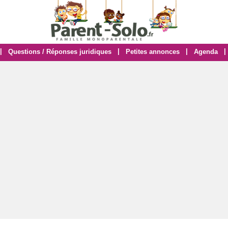
|
|
|
|
Questions / Réponses juridiques
Petites annonces
Agenda