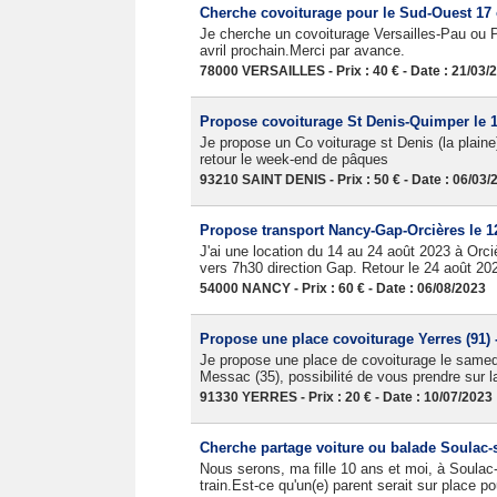
Cherche covoiturage pour le Sud-Ouest 17 
Je cherche un covoiturage Versailles-Pau ou 
avril prochain.Merci par avance.
78000 VERSAILLES - Prix : 40 € - Date : 21/03/
Propose covoiturage St Denis-Quimper le 1
Je propose un Co voiturage st Denis (la plaine
retour le week-end de pâques
93210 SAINT DENIS - Prix : 50 € - Date : 06/03/
Propose transport Nancy-Gap-Orcières le 12 
J'ai une location du 14 au 24 août 2023 à Orc
vers 7h30 direction Gap. Retour le 24 août 20
54000 NANCY - Prix : 60 € - Date : 06/08/2023
Propose une place covoiturage Yerres (91) -
Je propose une place de covoiturage le samedi 
Messac (35), possibilité de vous prendre sur la
91330 YERRES - Prix : 20 € - Date : 10/07/2023
Cherche partage voiture ou balade Soulac-s
Nous serons, ma fille 10 ans et moi, à Soulac
train.Est-ce qu'un(e) parent serait sur place p