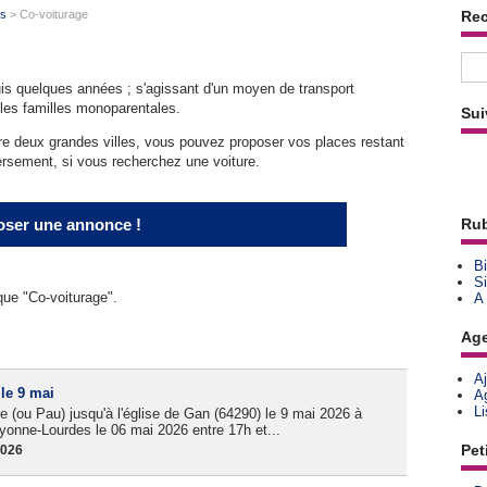
ts
> Co-voiturage
Re
is quelques années ; s'agissant d'un moyen de transport
 les familles monoparentales.
Sui
ntre deux grandes villes, vous pouvez proposer vos places restant
ersement, si vous recherchez une voiture.
ser une annonce !
Rub
Bi
Si
que "Co-voiturage".
A
Ag
A
 le 9 mai
A
L
re (ou Pau) jusqu'à l'église de Gan (64290) le 9 mai 2026 à
ayonne-Lourdes le 06 mai 2026 entre 17h et...
Pet
2026