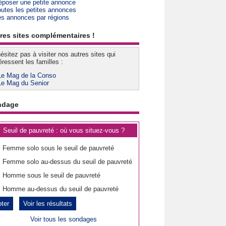
époser une petite annonce
outes les petites annonces
es annonces par régions
res sites complémentaires !
ésitez pas à visiter nos autres sites qui
éressent les familles :
Le Mag de la Conso
Le Mag du Senior
ndage
Seuil de pauvreté : où vous situez-vous ?
Femme solo sous le seuil de pauvreté
Femme solo au-dessus du seuil de pauvreté
Homme sous le seuil de pauvreté
Homme au-dessus du seuil de pauvreté
Voir les résultats
Voir tous les sondages