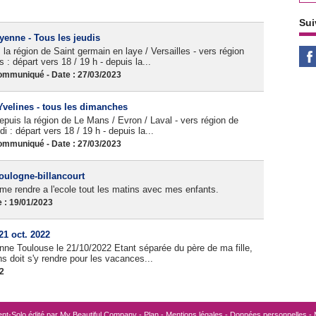
Sui
yenne - Tous les jeudis
 la région de Saint germain en laye / Versailles - vers région
: départ vers 18 / 19 h - depuis la...
mmuniqué - Date : 27/03/2023
velines - tous les dimanches
epuis la région de Le Mans / Evron / Laval - vers région de
i : départ vers 18 / 19 h - depuis la...
mmuniqué - Date : 27/03/2023
oulogne-billancourt
 me rendre a l'ecole tout les matins avec mes enfants.
 : 19/01/2023
1 oct. 2022
nne Toulouse le 21/10/2022 Etant séparée du père de ma fille,
ns doit s'y rendre pour les vacances...
22
nt-Solo édité par
My Beautiful Company
-
Plan
-
Mentions légales
-
Données personnelles
-