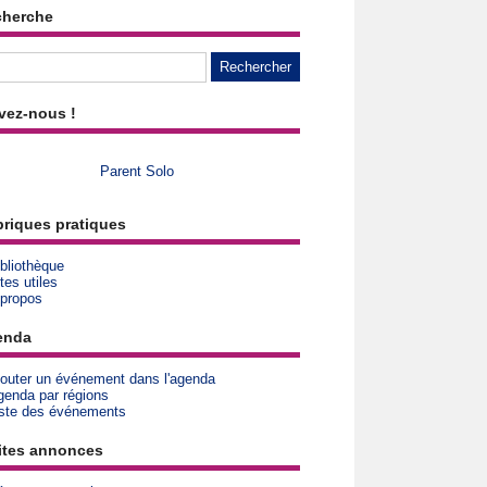
cherche
vez-nous !
Parent Solo
riques pratiques
bliothèque
tes utiles
 propos
enda
jouter un événement dans l'agenda
genda par régions
iste des événements
ites annonces