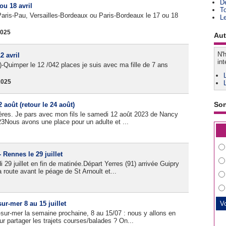
D
ou 18 avril
T
Paris-Pau, Versailles-Bordeaux ou Paris-Bordeaux le 17 ou 18
L
2025
Aut
N'h
2 avril
int
)-Quimper le 12 /042 places je suis avec ma fille de 7 ans
2025
So
août (retour le 24 août)
ières. Je pars avec mon fils le samedi 12 août 2023 de Nancy
23Nous avons une place pour un adulte et ...
 Rennes le 29 juillet
29 juillet en fin de matinée.Départ Yerres (91) arrivée Guipry
 route avant le péage de St Arnoult et...
ur-mer 8 au 15 juillet
-sur-mer la semaine prochaine, 8 au 15/07 : nous y allons en
our partager les trajets courses/balades ? On...