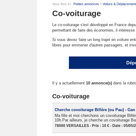
Vous êtes ici :
Petites annonces
>
Voiture & Déplacemen
Co-voiturage
Le co-voiturage s'est développé en France depu
permettant de faire des économies, il intéresse
Si vous devez faire un long trajet en voiture e
libres pour emmener d'autres passagers, et inv
Dépo
Il y a actuellement
10 annonce(s)
dans la rubri
Co-voiturage
Cherche covoiturage Billère (ou Pau) - Gan
Ma fille et moi cherchons un covoiturage Billè
10h.Par ailleurs, je cherche un covoiturage B
78000 VERSAILLES - Prix : 10 € - Date : 05/05/