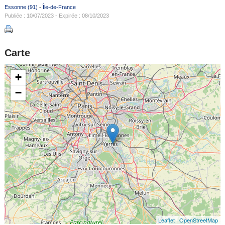
Essonne (91)
-
Île-de-France
Publiée : 10/07/2023 - Expirée : 08/10/2023
Carte
+
−
Leaflet
|
OpenStreetMap