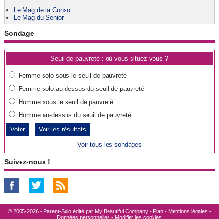
Le Mag de la Conso
Le Mag du Senior
Sondage
Seuil de pauvreté : où vous situez-vous ?
Femme solo sous le seuil de pauvreté
Femme solo au-dessus du seuil de pauvreté
Homme sous le seuil de pauvreté
Homme au-dessus du seuil de pauvreté
Voir les résultats
Voir tous les sondages
Suivez-nous !
© 2005-2026 - Parent-Solo édité par
My Beautiful Company
-
Plan
-
Mentions légales
-
Données personnelles
-
Modifier les cookies