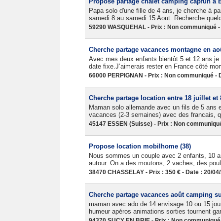
Propose partage chalet camping capfun à 
Papa solo d'une fille de 4 ans, je cherche à 
samedi 8 au samedi 15 Aout. Recherche quelqu'
59290 WASQUEHAL - Prix : Non communiqué - 
Cherche partage vacances montagne en ao
Avec mes deux enfants bientôt 5 et 12 ans je c
date fixe.J’aimerais rester en France côté mon
66000 PERPIGNAN - Prix : Non communiqué - D
Cherche partage location entre 18 juillet et
Maman solo allemande avec un fils de 5 ans et
vacances (2-3 semaines) avec des francais, qu
45147 ESSEN (Suisse) - Prix : Non communiqué 
Propose location mobilhome (38)
Nous sommes un couple avec 2 enfants, 10 an
autour. On a des moutons, 2 vaches, des poul
38470 CHASSELAY - Prix : 350 € - Date : 20/04
Cherche partage vacances août camping s
maman avec ado de 14 envisage 10 ou 15 jours 
humeur apéros animations sorties tournent ga
94370 SUCY EN BRIE - Prix : Non communiqué -