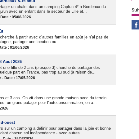
Bordeaux 8-15 août
partager un chalet dans un camping Capfun 4* à Bordeaux du
Sui
un avec un enfant dans le secteur de Lille et...
Date : 05/08/2026
ût
herche à partir avec d’autres familles en août je n’ai pas de
tagne, partager une location ou...
ate : 01/06/2026
 8 Aout 2026
 une fille de 2 ans (presque 3) cherche de partager des
elque part en France, pas trop au sud (à raison de...
- Date : 17/05/2026
s et 3 ans. On vit dans une grande maison avec du terrain
es, un grand potager pour l'autoconsommation, on a...
/2026
ud-ouest
sur un camping a définir pour partager dans la joie et bonne
rdant chacun sol indépendance - avec autres...
 Date : 15/03/2026