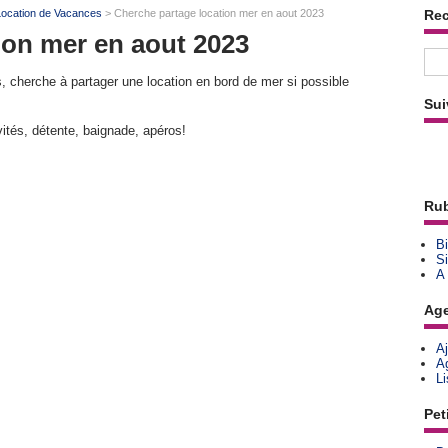
Location de Vacances
> Cherche partage location mer en aout 2023
Re
ion mer en aout 2023
, cherche à partager une location en bord de mer si possible
Sui
vités, détente, baignade, apéros!
Rub
Bi
Si
A
Ag
A
A
L
Pet