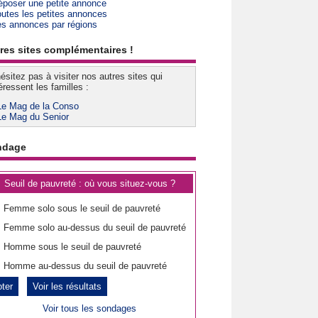
époser une petite annonce
outes les petites annonces
es annonces par régions
res sites complémentaires !
ésitez pas à visiter nos autres sites qui
éressent les familles :
Le Mag de la Conso
Le Mag du Senior
ndage
Seuil de pauvreté : où vous situez-vous ?
Femme solo sous le seuil de pauvreté
Femme solo au-dessus du seuil de pauvreté
Homme sous le seuil de pauvreté
Homme au-dessus du seuil de pauvreté
Voir les résultats
Voir tous les sondages