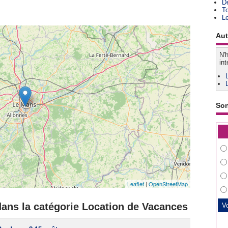
D
T
L
Aut
N'h
int
So
Leaflet
|
OpenStreetMap
dans la catégorie Location de Vacances