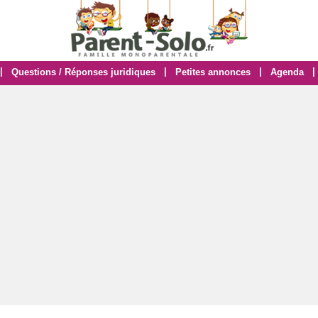
|
|
|
|
Questions / Réponses juridiques
Petites annonces
Agenda