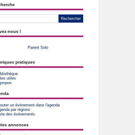
cherche
vez-nous !
Parent Solo
riques pratiques
bliothèque
tes utiles
 propos
enda
jouter un événement dans l'agenda
genda par régions
iste des événements
ites annonces