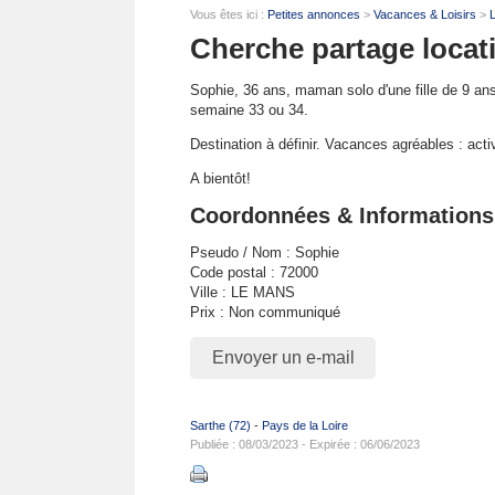
Vous êtes ici :
Petites annonces
>
Vacances & Loisirs
>
Cherche partage locat
Sophie, 36 ans, maman solo d'une fille de 9 ans
semaine 33 ou 34.
Destination à définir. Vacances agréables : acti
A bientôt!
Coordonnées & Informations
Pseudo / Nom : Sophie
Code postal : 72000
Ville : LE MANS
Prix : Non communiqué
Envoyer un e-mail
Sarthe (72)
-
Pays de la Loire
Publiée : 08/03/2023 - Expirée : 06/06/2023