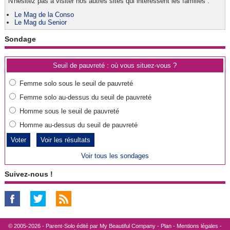
N'hésitez pas à visiter nos autres sites qui intéressent les familles :
Le Mag de la Conso
Le Mag du Senior
Sondage
Seuil de pauvreté : où vous situez-vous ?
Femme solo sous le seuil de pauvreté
Femme solo au-dessus du seuil de pauvreté
Homme sous le seuil de pauvreté
Homme au-dessus du seuil de pauvreté
Voir les résultats
Voir tous les sondages
Suivez-nous !
© 2005-2026 - Parent-Solo édité par
My Beautiful Company
-
Plan
-
Mentions légales
-