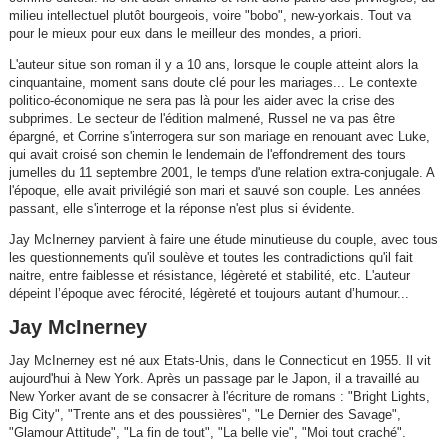
milieu intellectuel plutôt bourgeois, voire "bobo", new-yorkais. Tout va
pour le mieux pour eux dans le meilleur des mondes, a priori.
L'auteur situe son roman il y a 10 ans, lorsque le couple atteint alors la
cinquantaine, moment sans doute clé pour les mariages... Le contexte
politico-économique ne sera pas là pour les aider avec la crise des
subprimes. Le secteur de l'édition malmené, Russel ne va pas être
épargné, et Corrine s'interrogera sur son mariage en renouant avec Luke,
qui avait croisé son chemin le lendemain de l'effondrement des tours
jumelles du 11 septembre 2001, le temps d'une relation extra-conjugale. A
l'époque, elle avait privilégié son mari et sauvé son couple. Les années
passant, elle s'interroge et la réponse n'est plus si évidente.
Jay McInerney parvient à faire une étude minutieuse du couple, avec tous
les questionnements qu'il soulève et toutes les contradictions qu'il fait
naitre, entre faiblesse et résistance, légèreté et stabilité, etc. L'auteur
dépeint l’époque avec férocité, légèreté et toujours autant d’humour...
Jay McInerney
Jay McInerney est né aux Etats-Unis, dans le Connecticut en 1955. Il vit
aujourd'hui à New York. Après un passage par le Japon, il a travaillé au
New Yorker avant de se consacrer à l'écriture de romans : "Bright Lights,
Big City", "Trente ans et des poussières", "Le Dernier des Savage",
"Glamour Attitude", "La fin de tout", "La belle vie", "Moi tout craché".