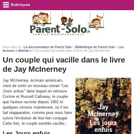
Vous êtes ici :
La documentation de Parent Solo
>
Bibliothèque de Parent-Solo
>
Les
lectures « détente »
> Un couple qui vacille dans le livre de Jay McInerney
Un couple qui vacille dans le livre
de Jay McInerney
Jay McInerney, écrivain américain,
vient de sortir un nouveau roman "Les
Jours enfuis" dans lequel on retrouve
Corrine et Russell Calloway, le couple
que l'auteur raconte depuis 1992 et
quelques romans maintenant, où il les
fait réapparaitre, comme pour nous faire
suivre l'évolution de leur lien conjugal.
Cette fois, le couple semble vaciller...
Les Jours enfuis