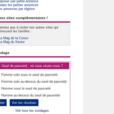
époser une petite annonce
outes les petites annonces
es annonces par régions
res sites complémentaires !
ésitez pas à visiter nos autres sites qui
éressent les familles :
Le Mag de la Conso
Le Mag du Senior
ndage
Seuil de pauvreté : où vous situez-vous ?
Femme solo sous le seuil de pauvreté
Femme solo au-dessus du seuil de pauvreté
Homme sous le seuil de pauvreté
Homme au-dessus du seuil de pauvreté
Voir les résultats
Voir tous les sondages