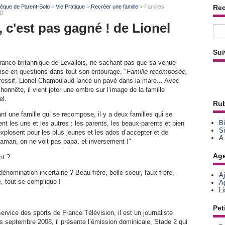
thèque de Parent-Solo
>
Vie Pratique
>
Recréer une famille
> Familles
Re
UD
 c'est pas gagné ! de Lionel
Sui
 franco-britannique de Levallois, ne sachant pas que sa venue
ise en questions dans tout son entourage. "
Famille recomposée,
agressif, Lionel Chamoulaud lance un pavé dans la mare... Avec
honnête, il vient jeter une ombre sur l’image de la famille
el.
Rub
t une famille qui se recompose, il y a deux familles qui se
Bi
nt les uns et les autres : les parents, les beaux-parents et bien
Si
explosent pour les plus jeunes et les ados d’accepter et de
A
maman, on ne voit pas papa, et inversement !"
Ag
nt ?
énomination incertaine ? Beau-frère, belle-soeur, faux-frère,
A
, tout se complique !
A
L
Pet
ervice des sports de France Télévision, il est un journaliste
is septembre 2008, il présente l’émission dominicale, Stade 2 qui