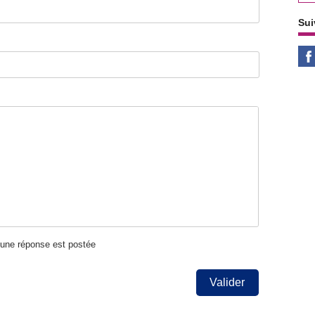
Sui
u'une réponse est postée
Valider