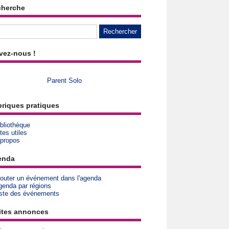
cherche
vez-nous !
Parent Solo
riques pratiques
bliothèque
tes utiles
 propos
enda
jouter un événement dans l'agenda
genda par régions
iste des événements
ites annonces