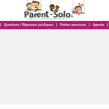
|
|
|
|
Questions / Réponses juridiques
Petites annonces
Agenda