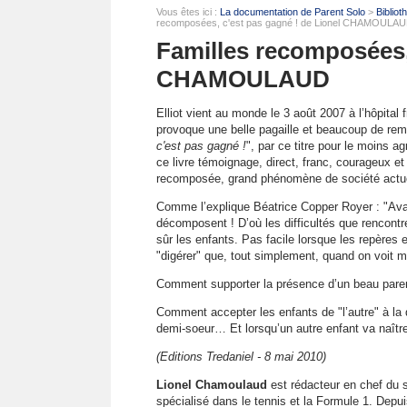
Vous êtes ici :
La documentation de Parent Solo
>
Biblio
recomposées, c'est pas gagné ! de Lionel CHAMOULA
Familles recomposées,
CHAMOULAUD
Elliot vient au monde le 3 août 2007 à l’hôpital
provoque une belle pagaille et beaucoup de rem
c'est pas gagné !
", par ce titre pour le moins 
ce livre témoignage, direct, franc, courageux et 
recomposée, grand phénomène de société actu
Comme l’explique Béatrice Copper Royer : "Avan
décomposent ! D’où les difficultés que rencontre
sûr les enfants. Pas facile lorsque les repères 
"digérer" que, tout simplement, quand on voit 
Comment supporter la présence d’un beau pare
Comment accepter les enfants de "l’autre" à la d
demi-soeur… Et lorsqu’un autre enfant va naître
(Editions Tredaniel - 8 mai 2010)
Lionel Chamoulaud
est rédacteur en chef du s
spécialisé dans le tennis et la Formule 1. Depu