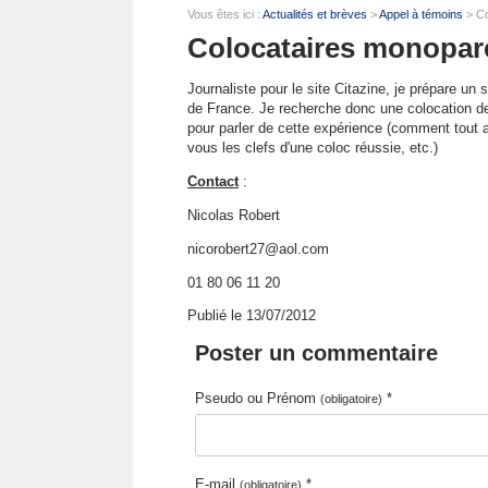
Vous êtes ici :
Actualités et brèves
>
Appel à témoins
> Co
Colocataires monopare
Journaliste pour le site Citazine, je prépare un 
de France. Je recherche donc une colocation de
pour parler de cette expérience (comment tout
vous les clefs d'une coloc réussie, etc.)
Contact
:
Nicolas Robert
nicorobert27@aol.com
01 80 06 11 20
Publié le 13/07/2012
Poster un commentaire
Pseudo ou Prénom
*
(obligatoire)
E-mail
*
(obligatoire)