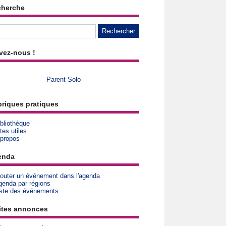
cherche
vez-nous !
Parent Solo
riques pratiques
bliothèque
tes utiles
 propos
enda
jouter un événement dans l'agenda
genda par régions
iste des événements
ites annonces