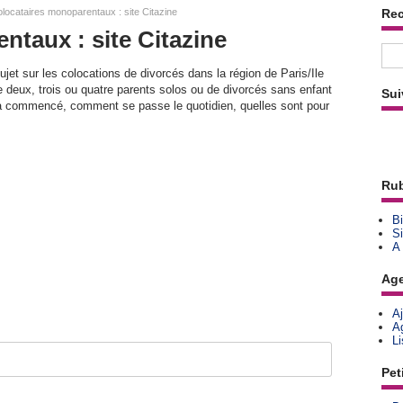
locataires monoparentaux : site Citazine
Re
ntaux : site Citazine
sujet sur les colocations de divorcés dans la région de Paris/Ile
 deux, trois ou quatre parents solos ou de divorcés sans enfant
Sui
 a commencé, comment se passe le quotidien, quelles sont pour
Rub
Bi
Si
A
Ag
A
A
L
Pet