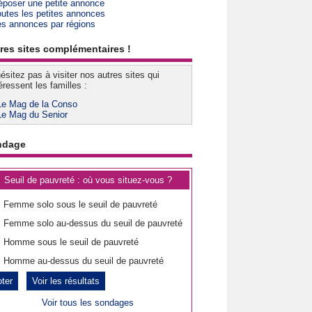
époser une petite annonce
outes les petites annonces
es annonces par régions
res sites complémentaires !
ésitez pas à visiter nos autres sites qui
éressent les familles :
Le Mag de la Conso
Le Mag du Senior
ndage
Seuil de pauvreté : où vous situez-vous ?
Femme solo sous le seuil de pauvreté
Femme solo au-dessus du seuil de pauvreté
Homme sous le seuil de pauvreté
Homme au-dessus du seuil de pauvreté
Voir les résultats
Voir tous les sondages