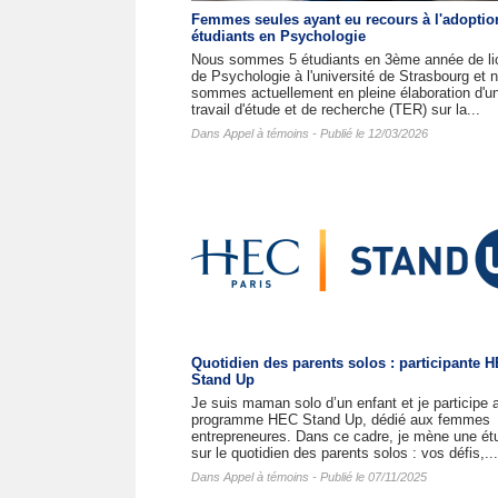
Femmes seules ayant eu recours à l'adoptio
étudiants en Psychologie
Nous sommes 5 étudiants en 3ème année de li
de Psychologie à l'université de Strasbourg et 
sommes actuellement en pleine élaboration d'u
travail d'étude et de recherche (TER) sur la...
Dans
Appel à témoins
- Publié le 12/03/2026
Quotidien des parents solos : participante 
Stand Up
Je suis maman solo d’un enfant et je participe 
programme HEC Stand Up, dédié aux femmes
entrepreneures. Dans ce cadre, je mène une ét
sur le quotidien des parents solos : vos défis,...
Dans
Appel à témoins
- Publié le 07/11/2025