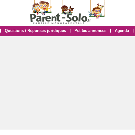
|
|
|
|
Questions / Réponses juridiques
Petites annonces
Agenda