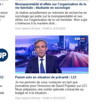
n :
Monoparentalité et effets sur l’organisation de la
vie familiale : étudiante en sociologie
cence
Je réalise actuellement un mémoire de recherche en
nous
sociologie qui porte sur la monoparentalité et ses
n
effets sur l’organisation de la vie familiale. Mon sujet
s’intéresse à la manière dont...
Dans
Appel à témoins
- Publié le 11/01/2026
HEC
Parent solo en situation de précarité : LCI
Je me permets de vous contacter en tant que
au
journaliste pour l’émission de David Pujadas sur LCI.
Nous préparons une soirée spéciale consacrée au
ude
budget et à la situation...
Dans
Appel à témoins
- Publié le 30/10/2025