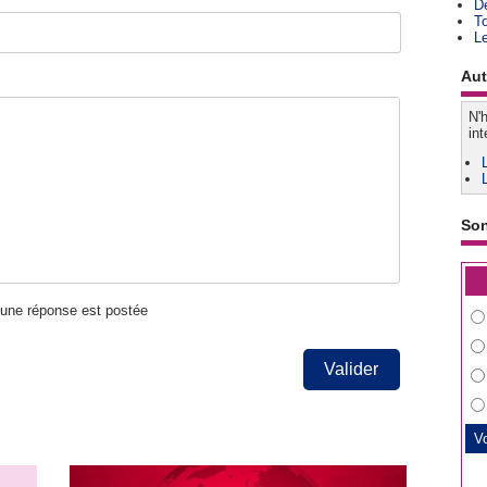
D
T
L
Aut
N'h
int
So
u'une réponse est postée
Valider