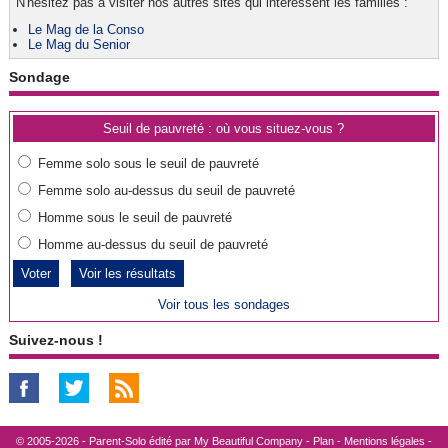
N'hésitez pas à visiter nos autres sites qui intéressent les familles :
Le Mag de la Conso
Le Mag du Senior
Sondage
Seuil de pauvreté : où vous situez-vous ?
Femme solo sous le seuil de pauvreté
Femme solo au-dessus du seuil de pauvreté
Homme sous le seuil de pauvreté
Homme au-dessus du seuil de pauvreté
Voir les résultats
Voir tous les sondages
Suivez-nous !
© 2005-2026 - Parent-Solo édité par
My Beautiful Company
-
Plan
-
Mentions légales
-