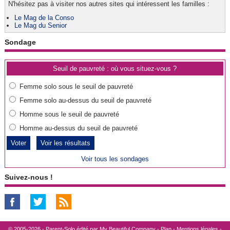
N'hésitez pas à visiter nos autres sites qui intéressent les familles :
Le Mag de la Conso
Le Mag du Senior
Sondage
Seuil de pauvreté : où vous situez-vous ?
Femme solo sous le seuil de pauvreté
Femme solo au-dessus du seuil de pauvreté
Homme sous le seuil de pauvreté
Homme au-dessus du seuil de pauvreté
Voir les résultats
Voir tous les sondages
Suivez-nous !
© 2005-2026 - Parent-Solo édité par
My Beautiful Company
-
Plan
-
Mentions légales
-